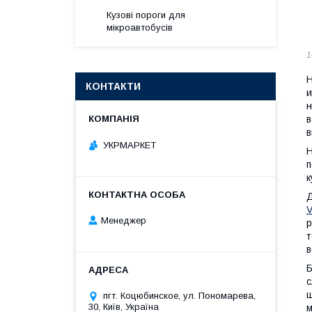
Кузові пороги для
мікроавтобусів
1
Н
КОНТАКТИ
и
н
в
в
УКРМАРКЕТ
Н
п
к
Д
V
Менеджер
р
т
в
Б
с
щ
пгт. Коцюбинское, ул. Пономарева,
30, Київ, Україна
м