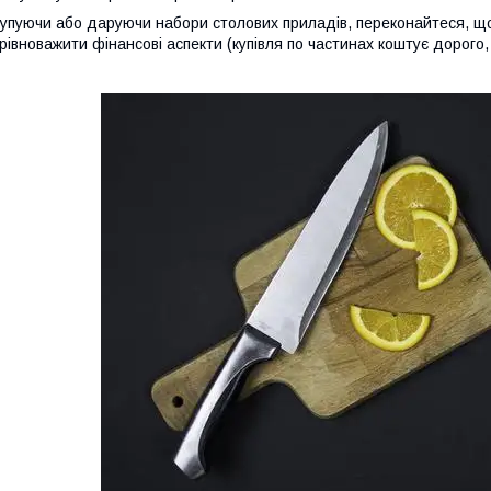
упуючи або даруючи набори столових приладів, переконайтеся, що
рівноважити фінансові аспекти (купівля по частинах коштує дорого,