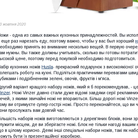
0 жовтня 2020
ожи - одна из самых важных кухонных принадлежностей. Вы испол
 еще раз нарезать еду, поэтому важно, чтобы у вас был хороший
н
еобходимо принять во внимание несколько вещей. В первую очере
ам нужны. Вы также должны учитывать, сколько вы готовы потрати
ысокой цене, поэтому перед покупкой необходимо подготовиться.
абір кухонних ножів
Husla
- прекрасний подарунок з високоякісної
олегшать роботу на кухні. Поділіться практичними перевагами шви
убиками і подрібненням зелені, овочів, фруктів і м'яса.
ругий варіант кращого набору ножів, який я б порекомендував, - це
inzer
. Ножі Vinzer давно стали дуже відомі завдяки серії рекламних 
ечей, з якими звичайні ножі не впораються. Більш дорогі ножі Vinze
ому ви отримуєте супер-гострі ножі. Просто переконайтеся, що ви чи
они прослужать вам довгий час.
ільшість наборів ножів виготовляються з дерев'яних блоків, вони з
лужити місцем, де ви зберігаєте ножі. Блок не тільки нагоді вашим
о в цілому корисно. Деякі інші спеціальні набори ножів, такі як на
ожуть бути їх презентаційної коробкою.