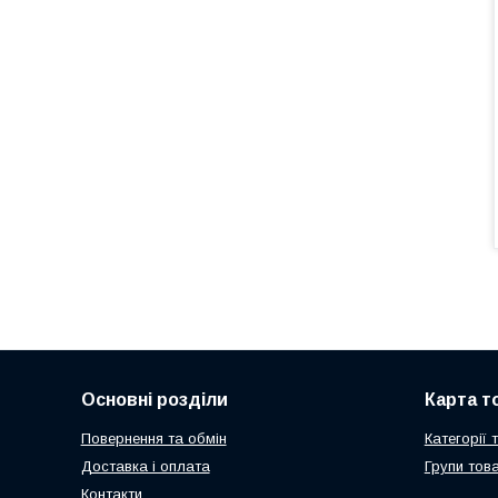
Основні розділи
Карта т
Повернення та обмін
Категорії 
Доставка і оплата
Групи това
Контакти