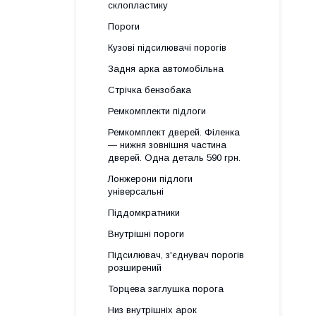
склопластику
Пороги
Кузові підсилювачі порогів
Задня арка автомобільна
Стрічка бензобака
Ремкомплекти підлоги
Ремкомплект дверей. Філенка
— нижня зовнішня частина
дверей. Одна деталь 590 грн.
Лонжерони підлоги
універсальні
Піддомкратники
Внутрішні пороги
Підсилювач, з'єднувач порогів
розширений
Торцева заглушка порога
Низ внутрішніх арок