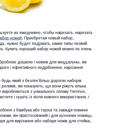
ьзуете их ежедневно, чтобы нарезать, нарезать
абор ножей
. Приобретая новый набор,
дь, нужно будет подумать, какие типы лезвий
ть. Купить хороший набор ножей можно по очень
 обробною дошкою і ножем для меццалуны, які
дкого і ефективного подрібнення, нарізання
 будь-який з безлічі більш дорогих наборів
роликів, які показують, що вони ріжуть кілька
r виробляються з унікального сплаву Ferrinox,
стите і сушіть їх після кожного використання, і
роблені з бамбука або горіха та завжди повинні
 ножам, він пристосований і для кухонних ножиць,
бори для вирізання або набори ножів для стейка,