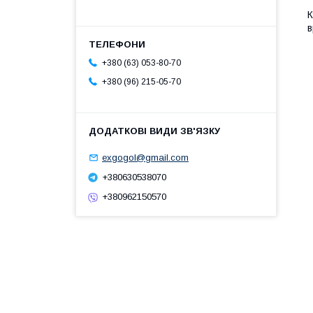
К
в
+380 (63) 053-80-70
+380 (96) 215-05-70
exgogol@gmail.com
+380630538070
+380962150570