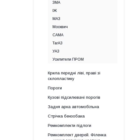
ЗМА
ІЖ
МАЗ
Москвич
САМА
ТагАЗ
УАЗ
Усилители ПРОМ
Крила передні ліві, праві зі
склопластику
Пороги
Кузові підсилювачі порогів
Задня арка автомобільна
Стрічка бензобака
Ремкомплекти підлоги
Ремкомплект дверей. Філенка