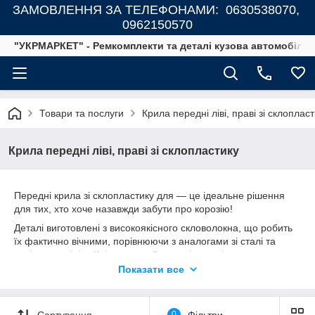
ЗАМОВЛЕННЯ ЗА ТЕЛЕФОНАМИ: 0630538070,
0962150570
"УКРМАРКЕТ" - Ремкомплекти та деталі кузова автомобілів
Товари та послуги
Крила передні ліві, праві зі склоплас
Крила передні ліві, праві зі склопластику
Передні крила зі склопластику для — це ідеальне рішення
для тих, хто хоче назавжди забути про корозію!
Деталі виготовлені з високоякісного скловолокна, що робить
їх фактично вічними, порівнюючи з аналогами зі сталі та
навіть алюмінію. Крім того, цей матеріал вирізняється
підвищеною міцністю, високою ремонтопридатністю і
Показати все
меншою вагою за більшої товщини.
Завдяки використанню сучасного обладнання та посиленому
контролю якості, а також попередньої перевірки з
Сортування
0
Фільтри