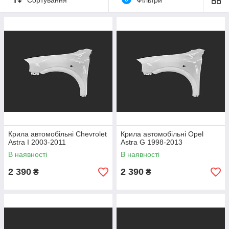
установленням перед запуском у виробництво, вся продукція
повністю відповідає оригінальним деталям.
Немає проблеми корозії
Необмежений термін експлуатації
Підвищена міцність
Висока ремонтопридатність
Менша вага за більшої товщини
Повна відповідність оригінальним деталям
Крила автомобільні Chevrolet
Крила автомобільні Opel
Astra I 2003-2011
Astra G 1998-2013
В наявності
В наявності
2 390
2 390
₴
₴