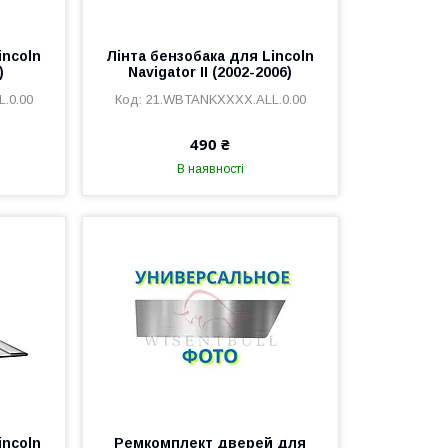
incoln
Лінта бензобака для Lincoln
)
Navigator II (2002-2006)
.0.00
21.WBTANKXXXX.ALL.0.00
490 ₴
В наявності
incoln
Ремкомплект дверей для