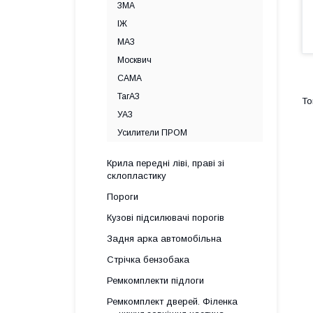
ЗМА
ІЖ
МАЗ
Москвич
САМА
ТагАЗ
УАЗ
Усилители ПРОМ
Крила передні ліві, праві зі
склопластику
Пороги
Кузові підсилювачі порогів
Задня арка автомобільна
Стрічка бензобака
Ремкомплекти підлоги
Ремкомплект дверей. Філенка