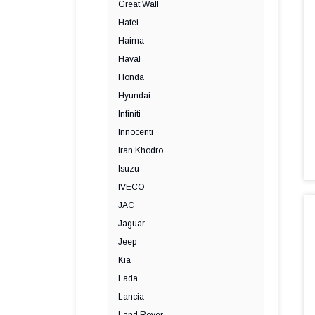
Great Wall
Hafei
Haima
Haval
Honda
Hyundai
Infiniti
Innocenti
Iran Khodro
Isuzu
IVECO
JAC
Jaguar
Jeep
Kia
Lada
Lancia