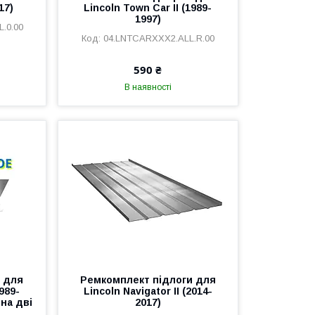
17)
Lincoln Town Car II (1989-
1997)
.0.00
04.LNTCARXXX2.ALL.R.00
590 ₴
В наявності
 для
Ремкомплект підлоги для
1989-
Lincoln Navigator II (2014-
 на дві
2017)