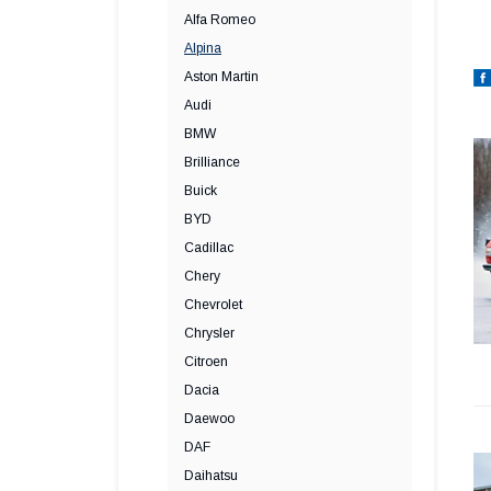
Alfa Romeo
Alpina
Aston Martin
Audi
BMW
Brilliance
Buick
BYD
Cadillac
Chery
Chevrolet
Chrysler
Citroen
Dacia
Daewoo
DAF
Daihatsu