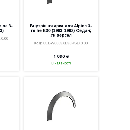
ina 3-
Внутрішня арка для Alpina 3-
3)
reihe E30 (1983-1992) Седан;
Універсал
.0.00
08.BW0003XE30.4SD.0.00
1 090 ₴
В наявності