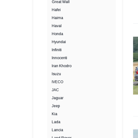
Great Wall
Hafei
Haima
Haval
Honda
Hyundai
Infiniti
Innocenti
Iran Khodro
Isuzu
IVECO
JAC
Jaguar
Jeep
Kia
Lada
Lancia