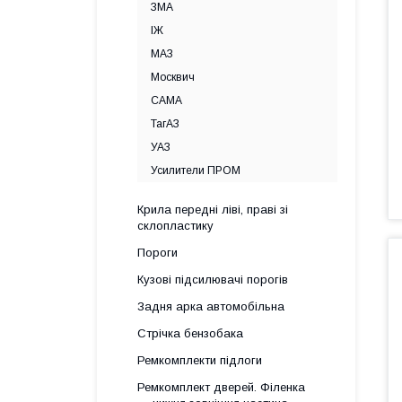
ЗМА
ІЖ
МАЗ
Москвич
САМА
ТагАЗ
УАЗ
Усилители ПРОМ
Крила передні ліві, праві зі
склопластику
Пороги
Кузові підсилювачі порогів
Задня арка автомобільна
Стрічка бензобака
Ремкомплекти підлоги
Ремкомплект дверей. Філенка