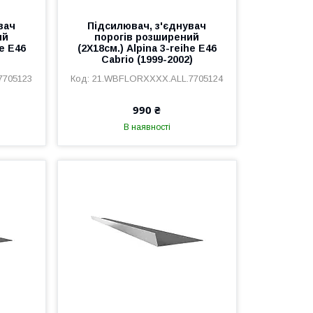
вач
Підсилювач, з'єднувач
ий
порогів розширений
he E46
(2Х18см.) Alpina 3-reihe E46
Cabrio (1999-2002)
7705123
21.WBFLORXXXX.ALL.7705124
990 ₴
В наявності