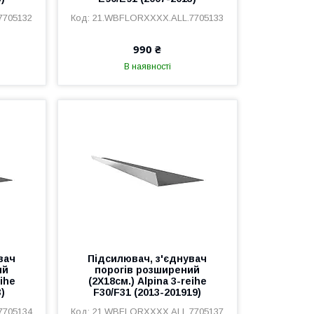
7705132
21.WBFLORXXXX.ALL.7705133
990 ₴
В наявності
вач
Підсилювач, з'єднувач
ий
порогів розширений
eihe
(2Х18см.) Alpina 3-reihe
3)
F30/F31 (2013-201919)
7705134
21.WBFLORXXXX.ALL.7705137