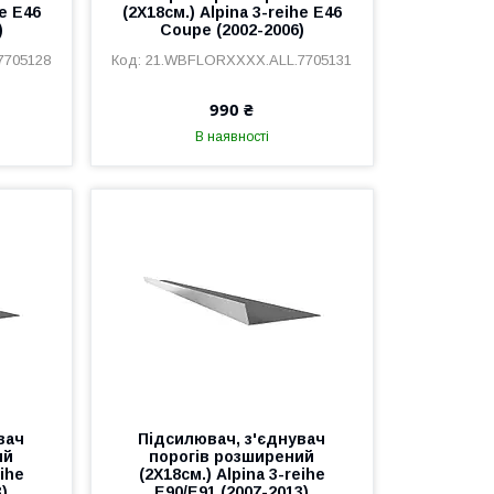
he E46
(2Х18см.) Alpina 3-reihe E46
)
Coupe (2002-2006)
7705128
21.WBFLORXXXX.ALL.7705131
990 ₴
В наявності
вач
Підсилювач, з'єднувач
ий
порогів розширений
eihe
(2Х18см.) Alpina 3-reihe
3)
E90/E91 (2007-2013)