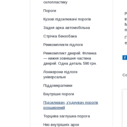
склопластику
Пороги
Р
в
Кузові підсилювачі порогів
М
Задня арка автомобільна
п
Стрічка бензобака
П
е
Ремкомплекти підлоги
Ремкомплект дверей. Філенка
— нижня зовнішня частина
дверей. Одна деталь 590 грн.
Лонжерони підлоги
універсальні
Піддомкратники
Внутрішні пороги
Підсилювач, з'єднувач порогів
розширений
Торцева заглушка порога
Низ внутрішніх арок