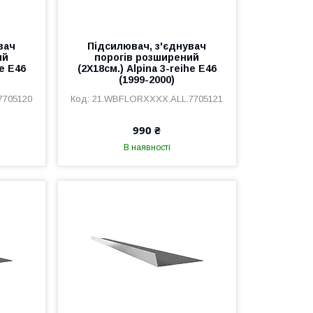
вач
Підсилювач, з'єднувач
ий
порогів розширений
he E46
(2Х18см.) Alpina 3-reihe E46
(1999-2000)
7705120
21.WBFLORXXXX.ALL.7705121
990 ₴
В наявності