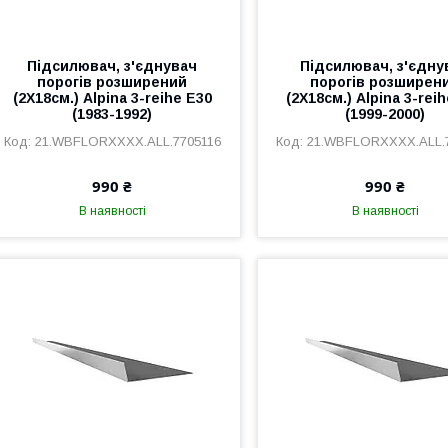
Підсилювач, з'єднувач
Підсилювач, з'єдну
порогів розширений
порогів розширен
(2Х18см.) Alpina 3-reihe E30
(2Х18см.) Alpina 3-rei
(1983-1992)
(1999-2000)
21.WBFLORXXXX.ALL.7705116
21.WBFLORXXXX.ALL.
990 ₴
990 ₴
В наявності
В наявності