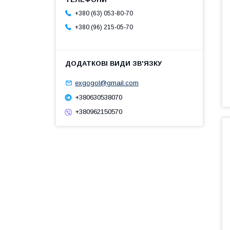
+380 (63) 053-80-70
+380 (96) 215-05-70
exgogol@gmail.com
+380630538070
+380962150570