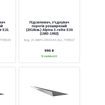
вач
Підсилювач, з'єднувач
ий
порогів розширений
he E21
(2Х18см.) Alpina 3-reihe E30
(1983-1992)
7705115
21.WBFLORXXXX.ALL.7705117
990 ₴
В наявності