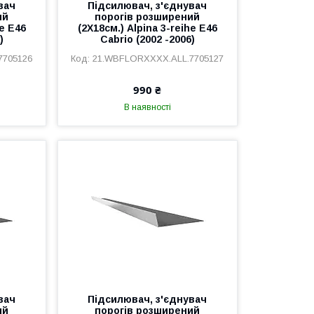
вач
Підсилювач, з'єднувач
ий
порогів розширений
he E46
(2Х18см.) Alpina 3-reihe E46
)
Cabrio (2002 -2006)
7705126
21.WBFLORXXXX.ALL.7705127
990 ₴
В наявності
вач
Підсилювач, з'єднувач
ий
порогів розширений