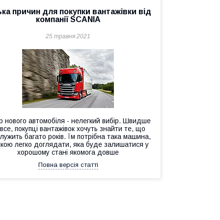
ька причин для покупки вантажівки від
компанії SCANIA
25 травня 2021
р нового автомобіля - нелегкий вибір. Швидше
 все, покупці вантажівок хочуть знайти те, що
лужить багато років. Їм потрібна така машина,
якою легко доглядати, яка буде залишатися у
хорошому стані якомога довше
Повна версія статті