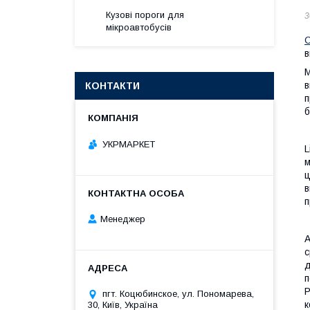
Кузові пороги для
3
мікроавтобусів
C
в
М
в
КОНТАКТИ
п
б
УКРМАРКЕТ
L
м
ц
в
п
Менеджер
A
с
д
п
P
пгт. Коцюбинское, ул. Пономарева,
к
30, Київ, Україна