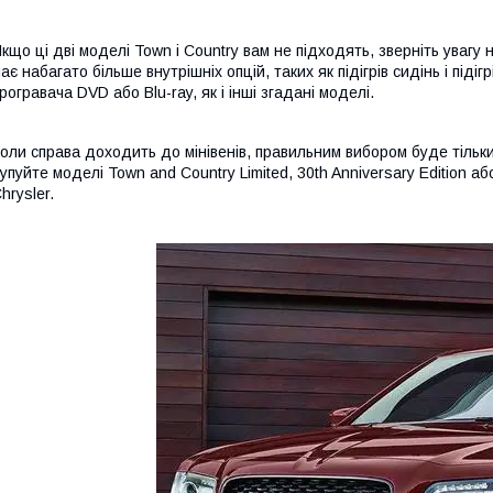
кщо ці дві моделі Town і Country вам не підходять, зверніть увагу
ає набагато більше внутрішніх опцій, таких як підігрів сидінь і піді
рогравача DVD або Blu-ray, як і інші згадані моделі.
оли справа доходить до мінівенів, правильним вибором буде тільки
упуйте моделі Town and Country Limited, 30th Anniversary Edition аб
hrysler.