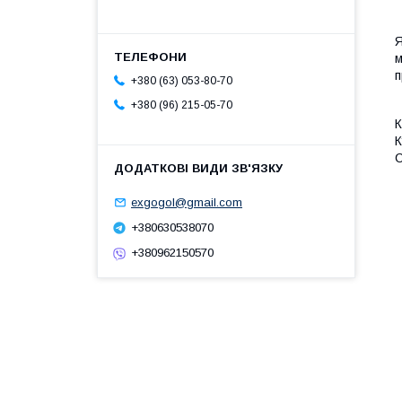
Я
м
п
+380 (63) 053-80-70
+380 (96) 215-05-70
К
К
C
exgogol@gmail.com
+380630538070
+380962150570