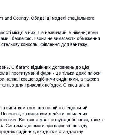
n and Country. Обидві ці моделі спеціального
ькості місця в них. Це незвичайні мінівени; вони
ами і безпекою. І вони не вимагають обмеження
 стельову консоль, кріплення для вантажу,
 день. Є багато відмінних доповнень до цієї
скла і протитуманні фари - це тільки деякі плюси
ри наппа і ковшоподібними сидіннями, а також з
атньо для тривалих поїздок. Є спеціальні
 за винятком того, що на ній є спеціальний
ї Uconnect, за винятком дев'яти посилених
енням. Він також має всі функції безпеки, такі як
ть. Система допомоги при парковці позаду
передніх сидіннях, входять в стандартну