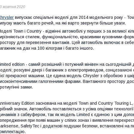
0 жовтня 2020
hrysler
випускає спеціальні моделі для 2014 модельного року - Tow
ипуску мають багато речей, на які варто звернути більше уваги.
оделі Town і Country - відмінні автомобілі у перших з-за великої кіл
ирізняються стилем, функціональністю, красивими кузовними форм
ростору для перевезення вантажів. Цей автомобіль включає в себе
агажник на дах на 100 кілограм і багато іншого.
imited edition - самий розкішний і потужний мінівен на сьогоднішній
оделі; розсувні двері і багажник з електроприводом, сонцезахисні 
ієї прекрасної машини. Це єдина модель Chrysler з обробкою з шкі
исокоінтенсивними галогенними фарами. Вантажного простору дост
ротиугінні замки.
nniversary Edition заснована на моделі Town and Country Touring L,
рібний значок. Автомобіль поставляється з усіма опціями технологі
инаміків з сабвуфером, так як модель Limited є єдиною з цим доповн
опередження при появі машин у сліпих зонах і виявлення перехрес
arksense, SafetyTec і додаткові подушки безпеки, встановлені на 
омплектацію.