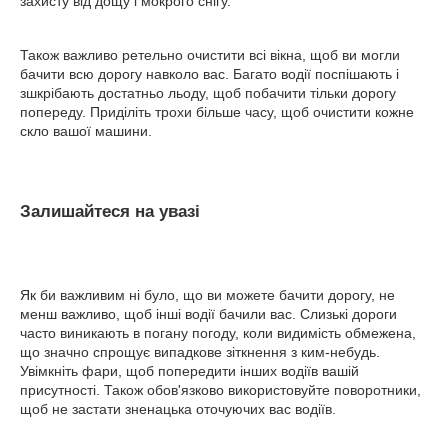
захисту від дощу і мокрого снігу.
Також важливо ретельно очистити всі вікна, щоб ви могли
бачити всю дорогу навколо вас. Багато водії поспішають і
зшкрібають достатньо льоду, щоб побачити тільки дорогу
попереду. Приділіть трохи більше часу, щоб очистити кожне
скло вашої машини.
Залишайтеся на увазі
Як би важливим ні було, що ви можете бачити дорогу, не
менш важливо, щоб інші водії бачили вас. Слизькі дороги
часто виникають в погану погоду, коли видимість обмежена,
що значно спрощує випадкове зіткнення з ким-небудь.
Увімкніть фари, щоб попередити інших водіїв вашій
присутності. Також обов'язково використовуйте поворотники,
щоб не застати зненацька оточуючих вас водіїв.