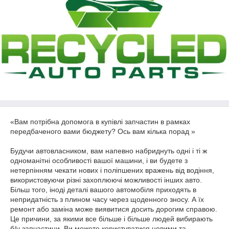
«Вам потрібна допомога в купівлі запчастин в рамках
передбаченого вами бюджету? Ось вам кілька порад »
Будучи автовласником, вам напевно набриднуть одні і ті ж
одноманітні особливості вашої машини, і ви будете з
нетерпінням чекати нових і поліпшених вражень від водіння,
використовуючи різні захоплюючі можливості інших авто.
Більш того, іноді деталі вашого автомобіля приходять в
непридатність з плином часу через щоденного зносу. А їх
ремонт або заміна може виявитися досить дорогим справою.
Це причини, за якими все більше і більше людей вибирають
б/у запчастини. Ви можете користуватися новими та