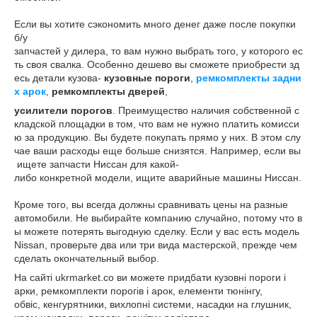
Если вы хотите сэкономить много денег даже после покупки
б/у
запчастей у дилера, то вам нужно выбрать того, у которого ес
ть своя свалка. Особенно дешево вы сможете приобрести зд
есь детали кузова-
кузовные пороги
,
ремкомплекты задни
х арок
,
ремкомплекты дверей
,
усилители порогов
. Преимущество наличия собственной с
кладской площадки в том, что вам не нужно платить комисси
ю за продукцию. Вы будете покупать прямо у них. В этом слу
чае ваши расходы еще больше снизятся. Например, если вы
ищете запчасти Ниссан для какой-
либо конкретной модели, ищите аварийные машины Ниссан.
Кроме того, вы всегда должны сравнивать цены на разные
автомобили. Не выбирайте компанию случайно, потому что в
ы можете потерять выгодную сделку. Если у вас есть модель
Nissan, проверьте два или три вида мастерской, прежде чем
сделать окончательный выбор.
На сайті ukrmarket.co ви можете придбати кузовні пороги і
арки, ремкомплекти порогів і арок, елементи тюнінгу,
обвіс, кенгурятники, вихлопні системи, насадки на глушник,