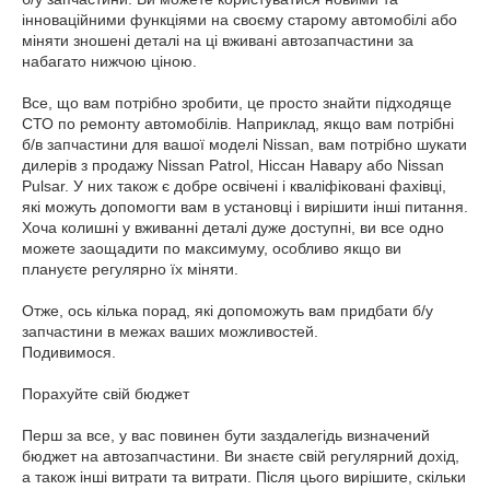
інноваційними функціями на своєму старому автомобілі або
міняти зношені деталі на ці вживані автозапчастини за
набагато нижчою ціною.
Все, що вам потрібно зробити, це просто знайти підходяще
СТО по ремонту автомобілів. Наприклад, якщо вам потрібні
б/в запчастини для вашої моделі Nissan, вам потрібно шукати
дилерів з продажу Nissan Patrol, Ніссан Навару або Nissan
Pulsar. У них також є добре освічені і кваліфіковані фахівці,
які можуть допомогти вам в установці і вирішити інші питання.
Хоча колишні у вживанні деталі дуже доступні, ви все одно
можете заощадити по максимуму, особливо якщо ви
плануєте регулярно їх міняти.
Отже, ось кілька порад, які допоможуть вам придбати б/у
запчастини в межах ваших можливостей.
Подивимося.
Порахуйте свій бюджет
Перш за все, у вас повинен бути заздалегідь визначений
бюджет на автозапчастини. Ви знаєте свій регулярний дохід,
а також інші витрати та витрати. Після цього вирішите, скільки