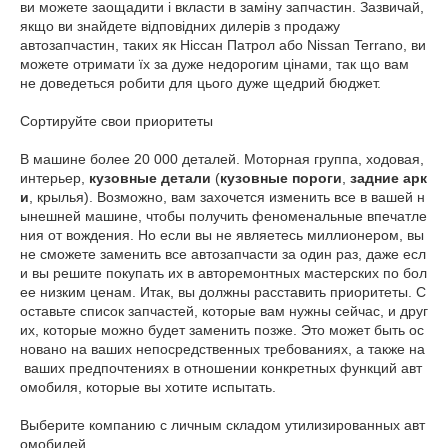
ви можете заощадити і вкласти в заміну запчастин. Зазвичай,
якщо ви знайдете відповідних дилерів з продажу
автозапчастин, таких як Ніссан Патрол або Nissan Terrano, ви
можете отримати їх за дуже недорогим цінами, так що вам
не доведеться робити для цього дуже щедрий бюджет.
Сортируйте свои приоритеты
В машине более 20 000 деталей. Моторная группа, ходовая,
интерьер,
кузовные детали
(
кузовные пороги
,
задние арк
и
, крылья). Возможно, вам захочется изменить все в вашей н
ынешней машине, чтобы получить феноменальные впечатле
ния от вождения. Но если вы не являетесь миллионером, вы
не сможете заменить все автозапчасти за один раз, даже есл
и вы решите покупать их в авторемонтных мастерских по бол
ее низким ценам. Итак, вы должны расставить приоритеты. С
оставьте список запчастей, которые вам нужны сейчас, и друг
их, которые можно будет заменить позже. Это может быть ос
новано на ваших непосредственных требованиях, а также на
ваших предпочтениях в отношении конкретных функций авт
омобиля, которые вы хотите испытать.
Выберите компанию с личным складом утилизированных авт
омобилей