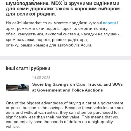
шумоподавление. MDX із зручними сидіннями
для семи дорослих також є хорошим вибором
для великої родини.
На сайті ukrmarket.co ви можете придбати кузовні
пороги
і
арки, ремкомплекти порогів і арок, елементи тюнінгу,
обвіс, кенгурятники, вихлопні системи, насадки на глушник,
хром накладки, пороги, решітки радіатора,
оптику, рамки номери для автомобілів Acura
Інші статті рубрики
14.05.2023
Score Big Savings on Cars, Trucks, and SUVs
at Government and Police Auctions
One of the biggest advantages of buying a car at a government
or police auction is the savings. Because these vehicles are sold
as-is and without warranties, they can often be purchased for
significantly less than their market value. This means that you
can potentially save thousands of dollars on a high-quality
vehicle.