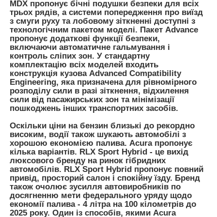
MDX пропонує бічні подушки безпеки для всіх
трьох рядів, а системи попередження про виїзд
з смуги руху та лобовому зіткненні доступні з
технологічним пакетом моделі. Пакет Advance
пропонує додаткові функції безпеки,
включаючи автоматичне гальмування і
контроль сліпих зон. У стандартну
комплектацію всіх моделей входить
конструкція кузова Advanced Compatibility
Engineering, яка призначена для рівномірного
розподілу сили в разі зіткнення, відхилення
сили від пасажирських зон та мінімізації
пошкоджень інших транспортних засобів.
Оскільки ціни на бензин близькі до рекордно
високим, водії також шукають автомобілі з
хорошою економією палива. Acura пропонує
кілька варіантів. RLX Sport Hybrid - це вихід
люксового бренду на ринок гібридних
автомобілів. RLX Sport Hybrid пропонує повний
привід, просторий салон і спокійну їзду. Бренд
також очолює зусилля автовиробників по
досягненню мети федерального уряду щодо
економії палива - 4 літра на 100 кілометрів до
2025 року. Один із способів, якими Acura