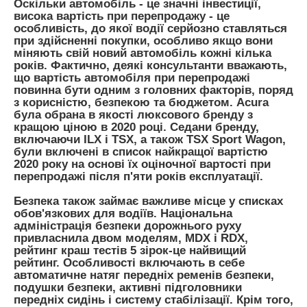
Оскільки автомобіль - це значні інвестиції,
висока вартість при перепродажу - це
особливість, до якої водії серйозно ставляться
при здійсненні покупки, особливо якщо вони
міняють свій новий автомобіль кожні кілька
років. Фактично, деякі консультанти вважають,
що вартість автомобіля при перепродажі
повинна бути одним з головних факторів, поряд
з корисністю, безпекою та бюджетом. Acura
була обрана в якості люксового бренду з
кращою ціною в 2020 році. Седани бренду,
включаючи ILX і
TSX
, а також TSX Sport Wagon,
були включені в список найкращої вартістю
2020 року на основі їх оціночної вартості при
перепродажі після п'яти років експлуатації.
Безпека також займає важливе місце у списках
обов'язкових для водіїв. Національна
адміністрація безпеки дорожнього руху
привласнила двом моделям, MDX і RDX,
рейтинг краш тестів 5 зірок-це найвищий
рейтинг. Особливості включають в себе
автоматичне натяг передніх ременів безпеки,
подушки безпеки, активні підголовники
передніх сидінь і систему стабілізації. Крім того,