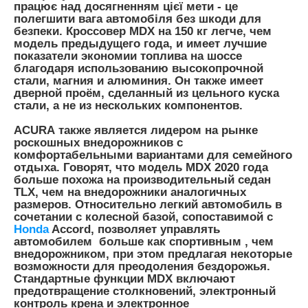
працює над досягненням цієї мети - це
полегшити вага автомобіля без шкоди для
безпеки. Кроссовер MDX на 150 кг легче, чем
модель предыдущего года, и имеет лучшие
показатели экономии топлива на шоссе
благодаря использованию высокопрочной
стали, магния и алюминия. Он также имеет
дверной проём, сделанный из цельного куска
стали, а не из нескольких компонентов.
ACURA
также является лидером на рынке
роскошных внедорожников с
комфортабельными вариантами для семейного
отдыха. Говорят, что модель MDX 2020 года
больше похожа на производительный седан
TLX, чем на внедорожники аналогичных
размеров. Относительно легкий автомобиль в
сочетании с колесной базой, сопоставимой с
Honda
Accord, позволяет управлять
автомобилем больше как спортивным , чем
внедорожником, при этом предлагая некоторые
возможности для преодоления бездорожья.
Стандартные функции MDX включают
предотвращение столкновений, электронный
контроль крена и электронное