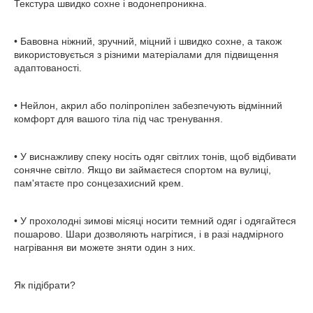
Текстура швидко сохне і водонепроникна.
• Бавовна ніжний, зручний, міцний і швидко сохне, а також
використовується з різними матеріалами для підвищення
адаптованості.
• Нейлон, акрил або поліпропілен забезпечують відмінний
комфорт для вашого тіла під час тренування.
• У виснажливу спеку носіть одяг світлих тонів, щоб відбивати
сонячне світло. Якщо ви займаєтеся спортом на вулиці,
пам'ятаєте про сонцезахисний крем.
• У прохолодні зимові місяці носити темний одяг і одягайтеся
пошарово. Шари дозволяють нагрітися, і в разі надмірного
нагрівання ви можете зняти один з них.
Як підібрати?