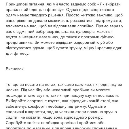
Принципові питання, які ми часто задаємо собі: «Як вибрати
правильний одяг для фітнесу». Однак щодо спортивного
одягу немає твердого рішення. Просто життєво важливо, щоб
ваше рішення давало можливість розвиватися, підтримувати,
впливати на вас, щоб ви відпочивали спокійно. Прямо зараз у
вас є відмінний вибір шортів, штанів, пуловерів, жакетів і
взуття в інтернет магазинах, де також є програми фітнес-
представників. Ви можете відвідати оздоровчий клуб або
підготуватися вдома, щоб купити зручну, міцну і красиву одяг
для фітнесу.
Висновок
Те, що ви носите на ногах, так само важливо, як і одяг, яку ви
носите. Під час бігу або невеликий пробіжки ви можете
пошкодити таке взуття, так як при пошуку взуття поспішали.
Вибирайте спортивне взуття, яка підходить вашій стопі, яка
забезпечує комфорт і необхідну підтримку. Одягайте
спортивні шкарпетки, задня частина стопи повинна зручно
сидіти і не ковзати, якщо вона відповідного розміру.
Спробуйте зав'язати обидва кросівка і пройтися або
пробігтися по магазину. Для вправ з високим споживанням