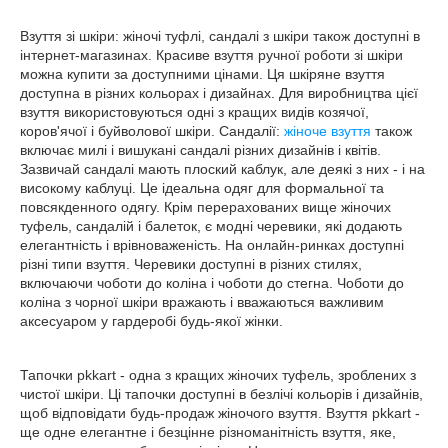
Взуття зі шкіри: жіночі туфлі, сандалі з шкіри також доступні в
інтернет-магазинах. Красиве взуття ручної роботи зі шкіри
можна купити за доступними цінами. Ця шкіряне взуття
доступна в різних кольорах і дизайнах. Для виробництва цієї
взуття використовуються одні з кращих видів козячої,
коров'ячої і буйволової шкіри. Сандалії:
жіноче взуття
також
включає милі і вишукані сандалі різних дизайнів і квітів.
Зазвичай сандалі мають плоский каблук, але деякі з них - і на
високому каблуці. Це ідеальна одяг для формальної та
повсякденного одягу. Крім перерахованих вище жіночих
туфель, сандалій і балеток, є модні черевики, які додають
елегантність і врівноваженість. На онлайн-ринках доступні
різні типи взуття. Черевики доступні в різних стилях,
включаючи чоботи до коліна і чоботи до стегна. Чоботи до
коліна з чорної шкіри вражають і вважаються важливим
аксесуаром у гардеробі будь-якої жінки.
Тапочки pkkart - одна з кращих жіночих туфель, зроблених з
чистої шкіри. Ці тапочки доступні в безлічі кольорів і дизайнів,
щоб відповідати будь-продаж жіночого взуття. Взуття pkkart -
ще одне елегантне і безцінне різноманітність взуття, яке,