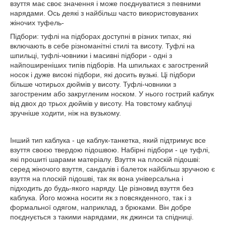
взуття має своє значення і може поєднуватися з певними
нарядами. Ось деякі з найбільш часто використовуваних
жіночих туфель-
Підбори: туфлі на підборах доступні в різних типах, які
включають в себе різноманітні стилі та висоту. Туфлі на
шпильці, туфлі-човники і масивні підбори - одні з
найпоширеніших типів підборів. На шпильках є загострений
носок і дуже високі підбори, які досить вузькі. Ці підбори
більше чотирьох дюймів у висоту. Туфлі-човники з
загостреним або закругленим носком. У нього гострий каблук
від двох до трьох дюймів у висоту. На товстому каблуці
зручніше ходити, ніж на вузькому.
Інший тип каблука - це каблук-танкетка, який підтримує все
взуття своєю твердою підошвою. Набірні підбори - це туфлі,
які прошиті шарами матеріалу. Взуття на плоскій підошві:
серед жіночого взуття, сандалів і балеток найбільш зручною є
взуття на плоскій підошві, так як вона універсальна і
підходить до будь-якого наряду. Це різновид взуття без
каблука. Його можна носити як з повсякденного, так і з
формальної одягом, наприклад, з брюками. Він добре
поєднується з такими нарядами, як джинси та спідниці.