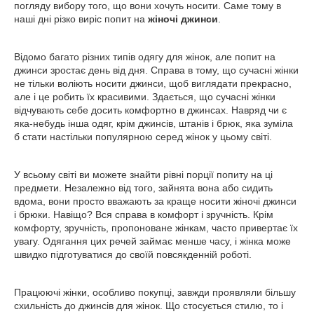
погляду вибору того, що вони хочуть носити. Саме тому в
наші дні різко виріс попит на
жіночі джинси
.
Відомо багато різних типів одягу для жінок, але попит на
джинси зростає день від дня. Справа в тому, що сучасні жінки
не тільки воліють носити джинси, щоб виглядати прекрасно,
але і це робить їх красивими. Здається, що сучасні жінки
відчувають себе досить комфортно в джинсах. Навряд чи є
яка-небудь інша одяг, крім джинсів, штанів і брюк, яка зуміла
б стати настільки популярною серед жінок у цьому світі.
У всьому світі ви можете знайти рівні порції попиту на ці
предмети. Незалежно від того, зайнята вона або сидить
вдома, вони просто вважають за краще носити жіночі джинси
і брюки. Навіщо? Вся справа в комфорт і зручність. Крім
комфорту, зручність, пропоноване жінкам, часто привертає їх
увагу. Одягання цих речей займає менше часу, і жінка може
швидко підготуватися до своїй повсякденній роботі.
Працюючі жінки, особливо покупці, завжди проявляли більшу
схильність до джинсів для жінок. Що стосується стилю, то і