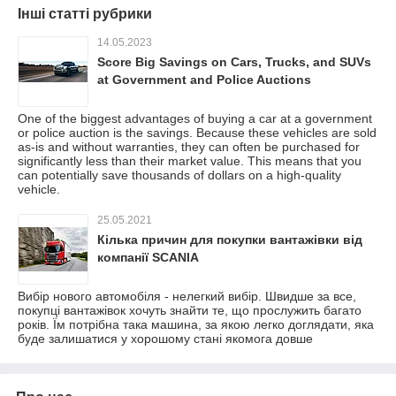
Інші статті рубрики
14.05.2023
Score Big Savings on Cars, Trucks, and SUVs
at Government and Police Auctions
One of the biggest advantages of buying a car at a government
or police auction is the savings. Because these vehicles are sold
as-is and without warranties, they can often be purchased for
significantly less than their market value. This means that you
can potentially save thousands of dollars on a high-quality
vehicle.
25.05.2021
Кілька причин для покупки вантажівки від
компанії SCANIA
Вибір нового автомобіля - нелегкий вибір. Швидше за все,
покупці вантажівок хочуть знайти те, що прослужить багато
років. Їм потрібна така машина, за якою легко доглядати, яка
буде залишатися у хорошому стані якомога довше