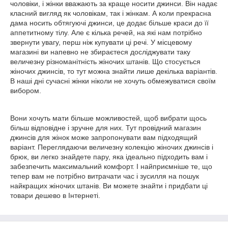
чоловіки, і жінки вважають за краще носити джинси. Він надає
класний вигляд як чоловікам, так і жінкам. А коли прекрасна
дама носить обтягуючі джинси, це додає більше краси до її
аппетитному тілу. Але є кілька речей, на які нам потрібно
звернути увагу, перш ніж купувати ці речі. У місцевому
магазині ви напевно не збираєтеся досліджувати таку
величезну різноманітність жіночих штанів. Що стосується
жіночих джинсів, то тут можна знайти лише декілька варіантів.
В наші дні сучасні жінки ніколи не хочуть обмежуватися своїм
вибором.
Вони хочуть мати більше можливостей, щоб вибрати щось
більш відповідне і зручне для них. Тут провідний магазин
джинсів для жінок може запропонувати вам підходящий
варіант. Переглядаючи величезну колекцію жіночих джинсів і
брюк, ви легко знайдете пару, яка ідеально підходить вам і
забезпечить максимальний комфорт. І найприємніше те, що
тепер вам не потрібно витрачати час і зусилля на пошук
найкращих жіночих штанів. Ви можете знайти і придбати ці
товари дешево в Інтернеті.