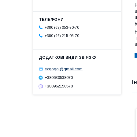
+380 (63) 053-80-70
+380 (96) 215-05-70
exgogol@gmail.com
+380630538070
І
+380962150570