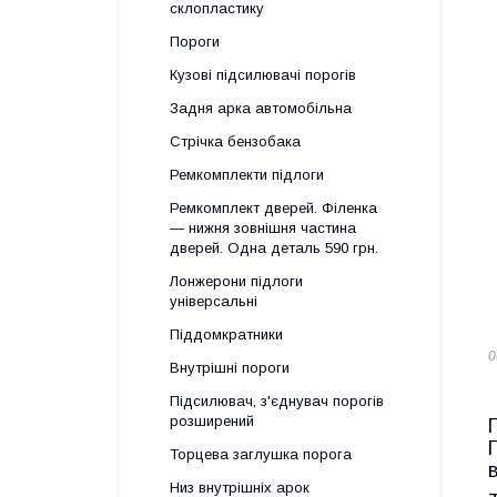
склопластику
Пороги
Кузові підсилювачі порогів
Задня арка автомобільна
Стрічка бензобака
Ремкомплекти підлоги
Ремкомплект дверей. Філенка
— нижня зовнішня частина
дверей. Одна деталь 590 грн.
Лонжерони підлоги
універсальні
Піддомкратники
0
Внутрішні пороги
Підсилювач, з'єднувач порогів
розширений
Торцева заглушка порога
Низ внутрішніх арок