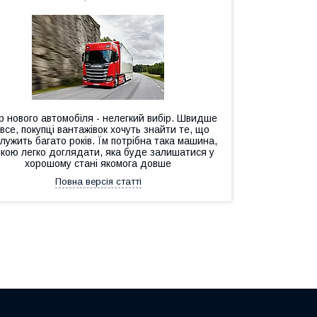
р нового автомобіля - нелегкий вибір. Швидше
 все, покупці вантажівок хочуть знайти те, що
лужить багато років. Їм потрібна така машина,
якою легко доглядати, яка буде залишатися у
хорошому стані якомога довше
Повна версія статті