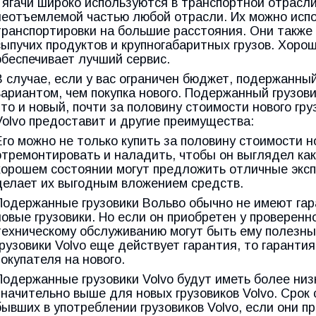
Тягачи широко используются в транспортной отрасли
неотъемлемой частью любой отрасли. Их можно испол
транспортировки на большие расстояния. Они также
сыпучих продуктов и крупногабаритных грузов. Хоро
обеспечивает лучший сервис.
В случае, если у вас ограничен бюджет, подержанный
вариантом, чем покупка нового. Подержанный грузови
что и новый, почти за половину стоимости нового гр
Volvo предоставит и другие преимущества:
Его можно не только купить за половину стоимости н
отремонтировать и наладить, чтобы он выглядел как
хорошем состоянии могут предложить отличные эксп
делает их выгодным вложением средств.
Подержанные грузовики Вольво обычно не имеют гар
новые грузовики. Но если он приобретен у проверен
техническому обслуживанию могут быть ему полезны
грузовики Volvo еще действует гарантия, то гаранти
покупателя на нового.
Подержанные грузовики Volvo будут иметь более низ
значительно выше для новых грузовиков Volvo. Срок
бывших в употреблении грузовиков Volvo, если они п