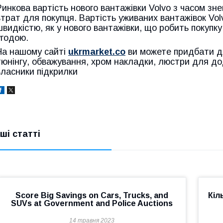
Ринкова вартість нового вантажівки Volvo з часом зн
втрат для покупця. Вартість уживаних вантажівок Vol
швидкістю, як у нового вантажівки, що робить покупку
угодою.
На нашому сайті
ukrmarket.co
ви можете придбати д
тюнінгу, обважування, хром накладки, люстри для до
власники підкрилки
нші статті
Score Big Savings on Cars, Trucks, and
Кіл
SUVs at Government and Police Auctions
14 травня 2023