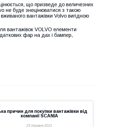
ецінюється, що призведе до величезних
vo не буде знецінюватися з такою
 вживаного вантажівки Volvo вигідною
ля вантажівок VOLVO елементи
даткових фар на дах і бампер,
ька причин для покупки вантажівки від
компанії SCANIA
25 травня 2021