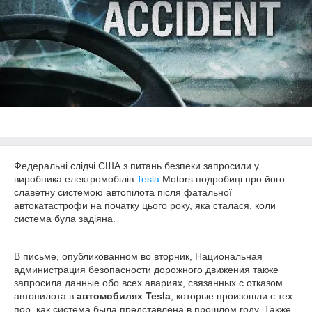
Федеральні слідчі США з питань безпеки запросили у
виробника електромобілів
Tesla
Motors подробиці про його
славетну системою автопілота після фатальної
автокатастрофи на початку цього року, яка сталася, коли
система була задіяна.
В письме, опубликованном во вторник, Национальная
администрация безопасности дорожного движения также
запросила данные обо всех авариях, связанных с отказом
автопилота в
автомобилях Tesla
, которые произошли с тех
пор, как система была представлена в прошлом году. Также