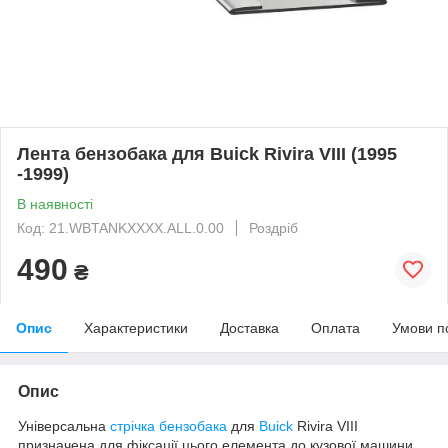
Лента бензобака для Buick Rivira VIII (1995
-1999)
В наявності
Код: 21.WBTANKXXXX.ALL.0.00
Роздріб
490
₴
Опис
Характеристики
Доставка
Оплата
Умови п
Опис
Універсальна
стрічка бензобака
для
Buick
Rivira VIII
призначена для фіксації цього елемента до кузової машини.