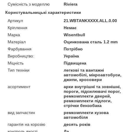
Сумісність з моделлю
Riviera
Користувальницькі характеристики
Артикул
21.WBTANKXXXX.ALL.0.00
Кріплення
Немає
Марка
Wisentbull
Матеріал
Оцинкована сталь 1.2 mm
Фарбування
Потрібно
Виробництво:
Україна
Міцність
Підвищена
Тип техніки
легкові та вантажні
автомобілі, мікроавтобуси,
джипи, кросовери
асортимент
арки внутрішні та зовнішні,
пороги, підсилювачі порог,
ремкомплекти дверей,
ремкомплекти підлоги,
стрічки бензобака
вид запчастин
ремкомплекти кузова
автомобіля
гарантія на корозію
десять років
контроль якості
Да