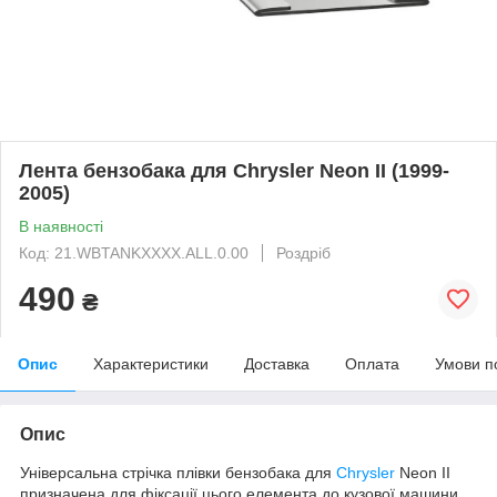
Лента бензобака для Chrysler Neon II (1999-
2005)
В наявності
Код: 21.WBTANKXXXX.ALL.0.00
Роздріб
490
₴
Опис
Характеристики
Доставка
Оплата
Умови п
Опис
Універсальна стрічка плівки бензобака для
Chrysler
Neon II
призначена для фіксації цього елемента до кузової машини.