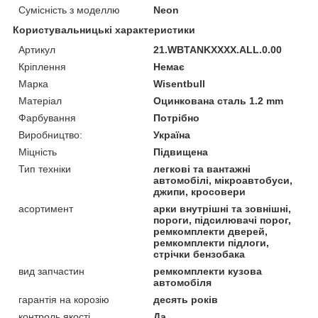
Сумісність з моделлю
Neon
Користувальницькі характеристики
Артикул
21.WBTANKXXXX.ALL.0.00
Кріплення
Немає
Марка
Wisentbull
Матеріал
Оцинкована сталь 1.2 mm
Фарбування
Потрібно
Виробництво:
Україна
Міцність
Підвищена
Тип техніки
легкові та вантажні
автомобілі, мікроавтобуси,
джипи, кросовери
асортимент
арки внутрішні та зовнішні,
пороги, підсилювачі порог,
ремкомплекти дверей,
ремкомплекти підлоги,
стрічки бензобака
вид запчастин
ремкомплекти кузова
автомобіля
гарантія на корозію
десять років
контроль якості
Да