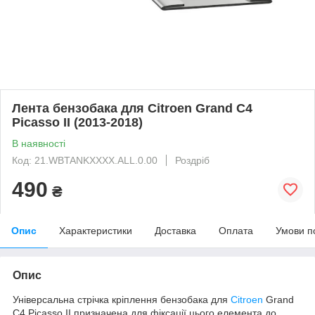
Лента бензобака для Citroen Grand C4
Picasso II (2013-2018)
В наявності
Код: 21.WBTANKXXXX.ALL.0.00
Роздріб
490
₴
Опис
Характеристики
Доставка
Оплата
Умови п
Опис
Універсальна стрічка кріплення бензобака для
Citroen
Grand
C4 Picasso II призначена для фіксації цього елемента до