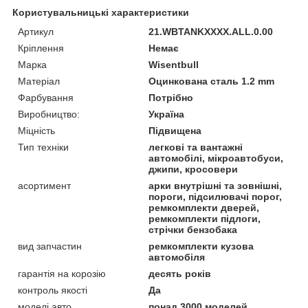
Користувальницькі характеристики
Артикул
21.WBTANKXXXX.ALL.0.00
Кріплення
Немає
Марка
Wisentbull
Матеріал
Оцинкована сталь 1.2 mm
Фарбування
Потрібно
Виробництво:
Україна
Міцність
Підвищена
Тип техніки
легкові та вантажні
автомобілі, мікроавтобуси,
джипи, кросовери
асортимент
арки внутрішні та зовнішні,
пороги, підсилювачі порог,
ремкомплекти дверей,
ремкомплекти підлоги,
стрічки бензобака
вид запчастин
ремкомплекти кузова
автомобіля
гарантія на корозію
десять років
контроль якості
Да
моделі авто
понад 3000 моделей