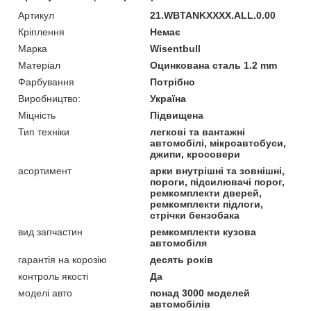
Артикул
21.WBTANKXXXX.ALL.0.00
Кріплення
Немає
Марка
Wisentbull
Матеріал
Оцинкована сталь 1.2 mm
Фарбування
Потрібно
Виробництво:
Україна
Міцність
Підвищена
Тип техніки
легкові та вантажні
автомобілі, мікроавтобуси,
джипи, кросовери
асортимент
арки внутрішні та зовнішні,
пороги, підсилювачі порог,
ремкомплекти дверей,
ремкомплекти підлоги,
стрічки бензобака
вид запчастин
ремкомплекти кузова
автомобіля
гарантія на корозію
десять років
контроль якості
Да
моделі авто
понад 3000 моделей
автомобілів