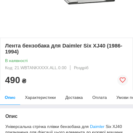
Лента бензобака для Daimler Six XJ40 (1986-
1994)
В наявності
Код: 21.WBTANKXXXX.ALL.0.00
Роздріб
490
₴
Опис
Характеристики
Доставка
Оплата
Умови п
Опис
Універсальна стрічка плівки бензобака для
Daimler
Six XJ40
призначена для фіксації цього елемента до кузової машини.