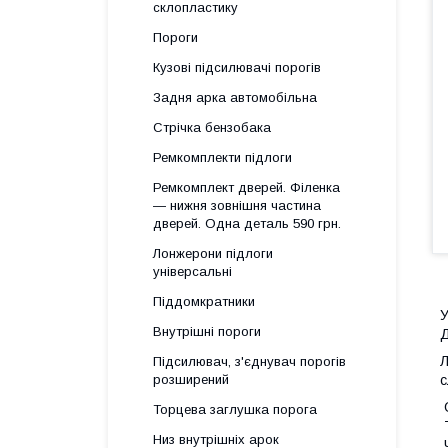
склопластику
Пороги
Кузові підсилювачі порогів
Задня арка автомобільна
Стрічка бензобака
Ремкомплекти підлоги
Ремкомплект дверей. Філенка
— нижня зовнішня частина
дверей. Одна деталь 590 грн.
Лонжерони підлоги
універсальні
Піддомкратники
У
Внутрішні пороги
Д
Л
Підсилювач, з'єднувач порогів
розширений
с
Торцева заглушка порога
Низ внутрішніх арок