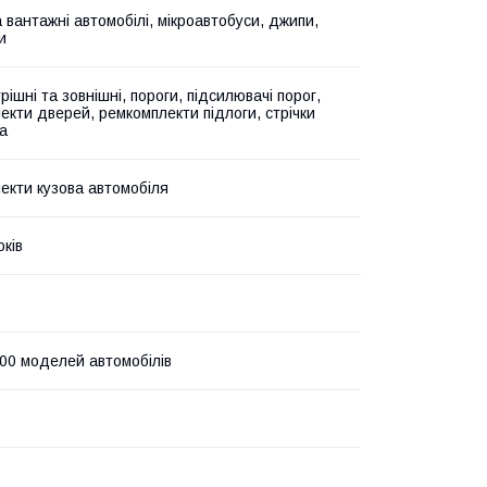
а вантажні автомобілі, мікроавтобуси, джипи,
и
рішні та зовнішні, пороги, підсилювачі порог,
екти дверей, ремкомплекти підлоги, стрічки
а
екти кузова автомобіля
оків
00 моделей автомобілів