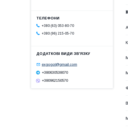
+380 (63) 053-80-70
А
+380 (96) 215-05-70
К
exgogol@gmail.com
+380630538070
М
+380962150570
В
М