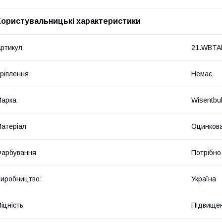
Користувальницькі характеристики
ртикул
21.WBTA
ріплення
Немає
Марка
Wisentbul
атеріал
Оцинкова
Фарбування
Потрібно
иробництво:
Україна
іцність
Підвище