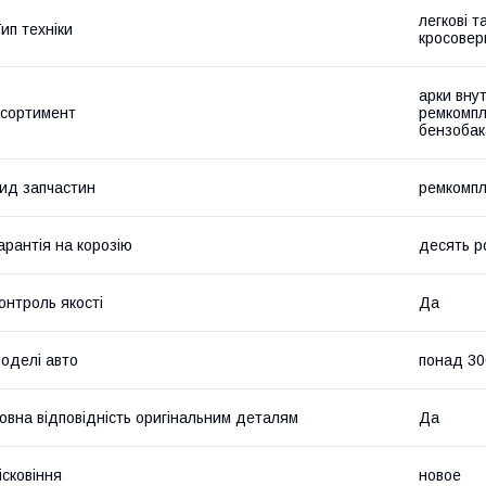
легкові т
ип техніки
кросовер
арки внут
сортимент
ремкомпл
бензобак
ид запчастин
ремкомпл
арантія на корозію
десять р
онтроль якості
Да
оделі авто
понад 30
овна відповідність оригінальним деталям
Да
ісковіння
новое