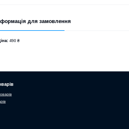
нформація для замовлення
іна:
490 ₴
оварів
товарів
рів