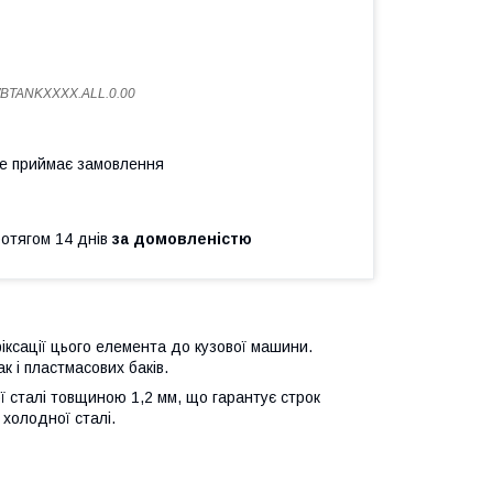
BTANKXXXX.ALL.0.00
не приймає замовлення
ротягом 14 днів
за домовленістю
фіксації цього елемента до кузової машини.
к і пластмасових баків.
ої сталі товщиною 1,2 мм, що гарантує строк
 холодної сталі.