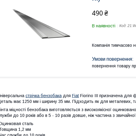
490 ₴
В наявності
Код:
21.W
Компанія тимчасово 
повернення товару п
ніверсальна
стрічка бензобака
для
Fiat
Fiorino III призначена для 
еталь має 1250 мм і ширину 35 мм. Підходить як для металевих, та
інта міцності бензобака виготовляється з високоякісної оцинкован
лужби до 10 років або в 5 - 10 разів довше, ніж частина з звичайної
Оцинковая сталь
Товщина 1,2 мм
Час служби до 10 років