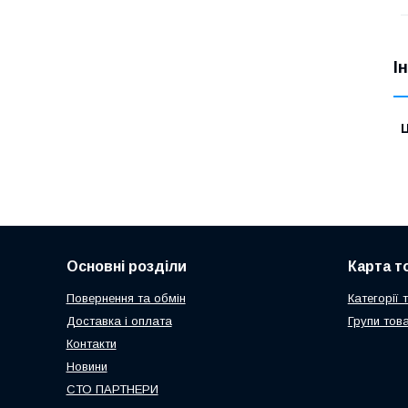
І
Ц
Основні розділи
Карта т
Повернення та обмін
Категорії 
Доставка і оплата
Групи това
Контакти
Новини
СТО ПАРТНЕРИ