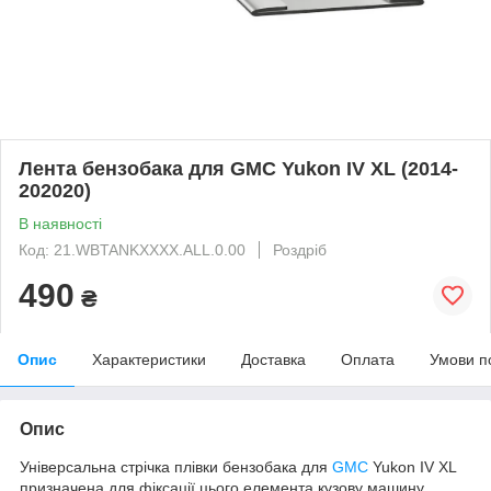
Лента бензобака для GMC Yukon IV XL (2014-
202020)
В наявності
Код: 21.WBTANKXXXX.ALL.0.00
Роздріб
490
₴
Опис
Характеристики
Доставка
Оплата
Умови п
Опис
Універсальна стрічка плівки бензобака для
GMC
Yukon IV XL
призначена для фіксації цього елемента кузову машину.