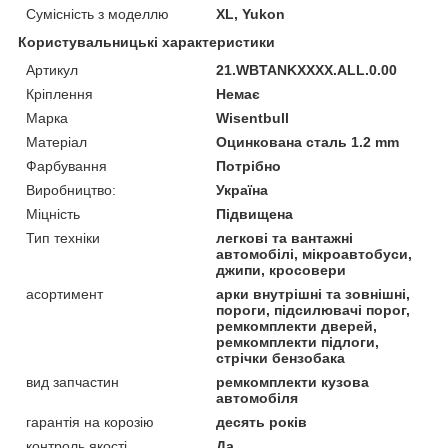
Сумісність з моделлю
XL, Yukon
Користувальницькі характеристики
Артикул
21.WBTANKXXXX.ALL.0.00
Кріплення
Немає
Марка
Wisentbull
Матеріал
Оцинкована сталь 1.2 mm
Фарбування
Потрібно
Виробництво:
Україна
Міцність
Підвищена
Тип техніки
легкові та вантажні
автомобілі, мікроавтобуси,
джипи, кросовери
асортимент
арки внутрішні та зовнішні,
пороги, підсилювачі порог,
ремкомплекти дверей,
ремкомплекти підлоги,
стрічки бензобака
вид запчастин
ремкомплекти кузова
автомобіля
гарантія на корозію
десять років
контроль якості
Да