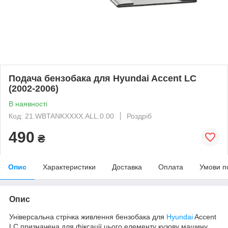
Подача бензобака для Hyundai Accent LC
(2002-2006)
В наявності
Код: 21.WBTANKXXXX.ALL.0.00
Роздріб
490
₴
Опис
Характеристики
Доставка
Оплата
Умови п
Опис
Універсальна стрічка живлення бензобака для
Hyundai
Accent
LC призначена для фіксації цього елементу кузову машину.