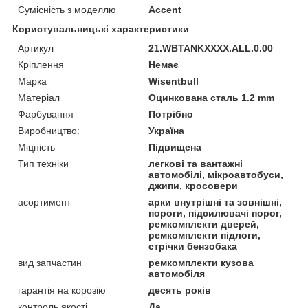
Сумісність з моделлю
Accent
Користувальницькі характеристики
Артикул
21.WBTANKXXXX.ALL.0.00
Кріплення
Немає
Марка
Wisentbull
Матеріал
Оцинкована сталь 1.2 mm
Фарбування
Потрібно
Виробництво:
Україна
Міцність
Підвищена
Тип техніки
легкові та вантажні
автомобілі, мікроавтобуси,
джипи, кросовери
асортимент
арки внутрішні та зовнішні,
пороги, підсилювачі порог,
ремкомплекти дверей,
ремкомплекти підлоги,
стрічки бензобака
вид запчастин
ремкомплекти кузова
автомобіля
гарантія на корозію
десять років
контроль якості
Да