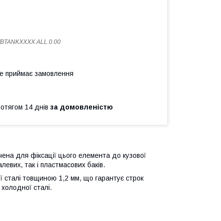
BTANKXXXX.ALL.0.00
не приймає замовлення
ротягом 14 днів
за домовленістю
ена для фіксації цього елемента до кузової
евих, так і пластмасових баків.
ої сталі товщиною 1,2 мм, що гарантує строк
 холодної сталі.