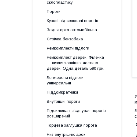
склопластику
Пороги
Кузові підсилювачі порогів
Задня арка автомобільна
Стрічка бензобака
Ремкомплекти підлоги
Ремкомплект дверей. Філенка
— нижня зовнішня частина
дверей. Одна деталь 590 грн.
Лонжерони підлоги
універсальні
Піддомкратники
У
Внутрішні пороги
м
Л
Підсилювач, з'єднувач порогів
розширений
с
Торцева заглушка порога
Низ внутрішніх арок