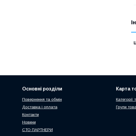
І
Ц
Основні розділи
Карта т
Повернення та обмін
Категорії 
Доставка і оплата
Групи това
Контакти
Новини
СТО ПАРТНЕРИ