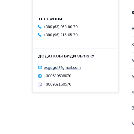
+380 (63) 053-80-70
А
+380 (96) 215-05-70
К
exgogol@gmail.com
+380630538070
М
+380962150570
В
М