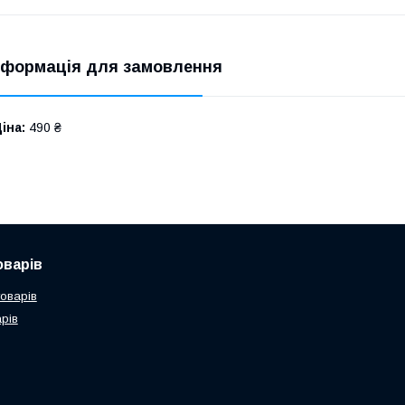
нформація для замовлення
іна:
490 ₴
оварів
товарів
рів