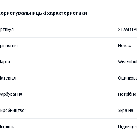
Користувальницькі характеристики
ртикул
21.WBTA
ріплення
Немає
Марка
Wisentbul
атеріал
Оцинкова
Фарбування
Потрібно
иробництво:
Україна
іцність
Підвище