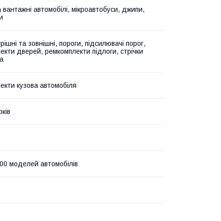
а вантажні автомобілі, мікроавтобуси, джипи,
и
рішні та зовнішні, пороги, підсилювачі порог,
екти дверей, ремкомплекти підлоги, стрічки
а
екти кузова автомобіля
оків
00 моделей автомобілів