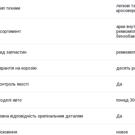
легкові т
ип техніки
кросовер
арки внут
сортимент
ремкомпл
бензобак
ид запчастин
ремкомпл
арантія на корозію
десять р
онтроль якості
Да
оделі авто
понад 30
овна відповідність оригінальним деталям
Да
ісковіння
новое