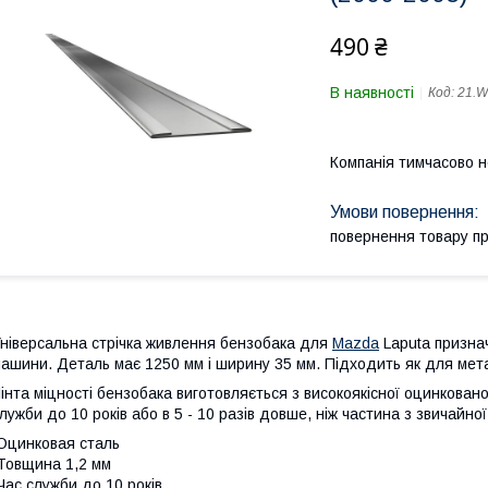
490 ₴
В наявності
Код:
21.W
Компанія тимчасово 
повернення товару п
ніверсальна стрічка живлення бензобака для
Mazda
Laputa признач
ашини. Деталь має 1250 мм і ширину 35 мм. Підходить як для метал
інта міцності бензобака виготовляється з високоякісної оцинкован
лужби до 10 років або в 5 - 10 разів довше, ніж частина з звичайної
Оцинковая сталь
Товщина 1,2 мм
Час служби до 10 років