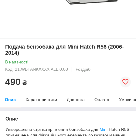
Подача бензобака для Mini Hatch R56 (2006-
2014)
В наявності
Код: 21.WBTANKXXXX.ALL.0.00
Роздріб
490
₴
Опис
Характеристики
Доставка
Оплата
Умови п
Опис
Універсальна стрічка кріплення бензобака для
Mini
Hatch R56
призначена для фіксації цього елемента до кузової машини.