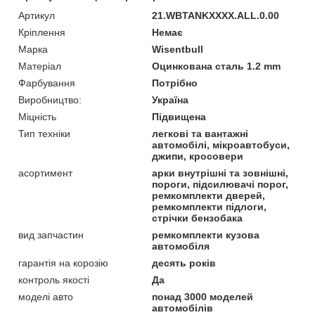
Артикул
21.WBTANKXXXX.ALL.0.00
Кріплення
Немає
Марка
Wisentbull
Матеріал
Оцинкована сталь 1.2 mm
Фарбування
Потрібно
Виробництво:
Україна
Міцність
Підвищена
Тип техніки
легкові та вантажні
автомобілі, мікроавтобуси,
джипи, кросовери
асортимент
арки внутрішні та зовнішні,
пороги, підсилювачі порог,
ремкомплекти дверей,
ремкомплекти підлоги,
стрічки бензобака
вид запчастин
ремкомплекти кузова
автомобіля
гарантія на корозію
десять років
контроль якості
Да
моделі авто
понад 3000 моделей
автомобілів