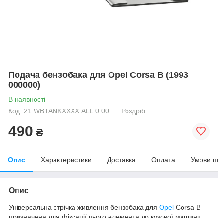
Подача бензобака для Opel Corsa B (1993
000000)
В наявності
Код: 21.WBTANKXXXX.ALL.0.00
Роздріб
490
₴
Опис
Характеристики
Доставка
Оплата
Умови п
Опис
Універсальна стрічка живлення бензобака для
Opel
Corsa B
призначена для фіксації цього елемента до кузової машини.