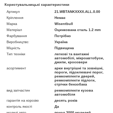
Користувальницькі характеристики
Артикул
21.WBTANKXXXX.ALL.0.00
Кріплення
Немає
Марка
Wisentbull
Матеріал
Оцинкована сталь 1.2 mm
Фарбування
Потрібно
Виробництво:
Україна
Міцність
Підвищена
Тип техніки
легкові та вантажні
автомобілі, мікроавтобуси,
джипи, кросовери
асортимент
арки внутрішні та зовнішні,
пороги, підсилювачі порог,
ремкомплекти дверей,
ремкомплекти підлоги,
стрічки бензобака
вид запчастин
ремкомплекти кузова
автомобіля
гарантія на корозію
десять років
контроль якості
Да
моделі авто
понад 3000 моделей