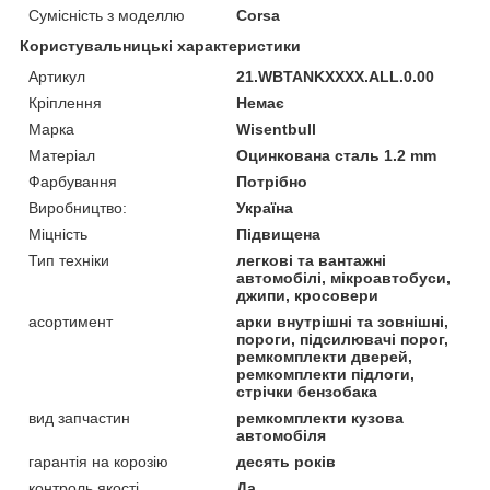
Сумісність з моделлю
Corsa
Користувальницькі характеристики
Артикул
21.WBTANKXXXX.ALL.0.00
Кріплення
Немає
Марка
Wisentbull
Матеріал
Оцинкована сталь 1.2 mm
Фарбування
Потрібно
Виробництво:
Україна
Міцність
Підвищена
Тип техніки
легкові та вантажні
автомобілі, мікроавтобуси,
джипи, кросовери
асортимент
арки внутрішні та зовнішні,
пороги, підсилювачі порог,
ремкомплекти дверей,
ремкомплекти підлоги,
стрічки бензобака
вид запчастин
ремкомплекти кузова
автомобіля
гарантія на корозію
десять років
контроль якості
Да