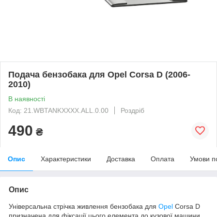
Подача бензобака для Opel Corsa D (2006-
2010)
В наявності
Код: 21.WBTANKXXXX.ALL.0.00
Роздріб
490
₴
Опис
Характеристики
Доставка
Оплата
Умови п
Опис
Універсальна стрічка живлення бензобака для
Opel
Corsa D
призначена для фіксації цього елемента до кузової машини.