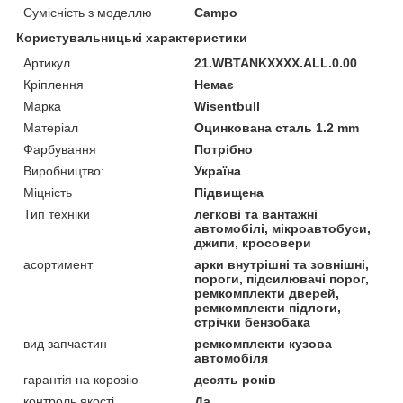
Сумісність з моделлю
Campo
Користувальницькі характеристики
Артикул
21.WBTANKXXXX.ALL.0.00
Кріплення
Немає
Марка
Wisentbull
Матеріал
Оцинкована сталь 1.2 mm
Фарбування
Потрібно
Виробництво:
Україна
Міцність
Підвищена
Тип техніки
легкові та вантажні
автомобілі, мікроавтобуси,
джипи, кросовери
асортимент
арки внутрішні та зовнішні,
пороги, підсилювачі порог,
ремкомплекти дверей,
ремкомплекти підлоги,
стрічки бензобака
вид запчастин
ремкомплекти кузова
автомобіля
гарантія на корозію
десять років
контроль якості
Да