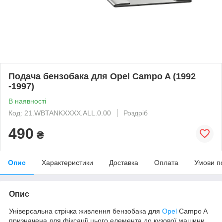
Подача бензобака для Opel Campo A (1992
-1997)
В наявності
Код: 21.WBTANKXXXX.ALL.0.00
Роздріб
490
₴
Опис
Характеристики
Доставка
Оплата
Умови п
Опис
Універсальна стрічка живлення бензобака для
Opel
Campo A
призначена для фіксації цього елемента до кузової машини.