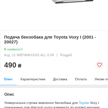
Подача бензобака для Toyota Voxy I (2001 -
20027)
В наявності
Код: 21.WBTANKXXXX.ALL.0.00
Роздріб
490
₴
Опис
Характеристики
Доставка
Оплата
Умови п
Опис
Універсальна стрічка живлення бензобака для
Toyota
Voxy I
призначена для фіксації цього елемента до кузової машини.