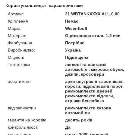
Користувальницькі характеристики
Артикул
21.WBTANKXXXX.ALL.0.00
Кріплення
Немає
Марка
Wisentbull
Матеріал
Оцинкована сталь 1.2 mm
Фарбування
Потрібно
Виробництво:
Україна
Міцність
Підвищена
Тип техніки
легкові та вантажні
автомобілі, мікроавтобуси,
джипи, кросовери
асортимент
арки внутрішні та зовнішні,
пороги, підсилювачі порог,
ремкомплекти дверей,
ремкомплекти підлоги,
стрічки бензобака
вид запчастин
ремкомплекти кузова
автомобіля
гарантія на корозію
десять років
контроль якості
Да
моделі авто
понад 3000 моделей