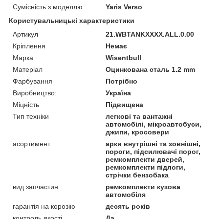
Сумісність з моделлю
Yaris Verso
Користувальницькі характеристики
Артикул
21.WBTANKXXXX.ALL.0.00
Кріплення
Немає
Марка
Wisentbull
Матеріал
Оцинкована сталь 1.2 mm
Фарбування
Потрібно
Виробництво:
Україна
Міцність
Підвищена
Тип техніки
легкові та вантажні
автомобілі, мікроавтобуси,
джипи, кросовери
асортимент
арки внутрішні та зовнішні,
пороги, підсилювачі порог,
ремкомплекти дверей,
ремкомплекти підлоги,
стрічки бензобака
вид запчастин
ремкомплекти кузова
автомобіля
гарантія на корозію
десять років
контроль якості
Да