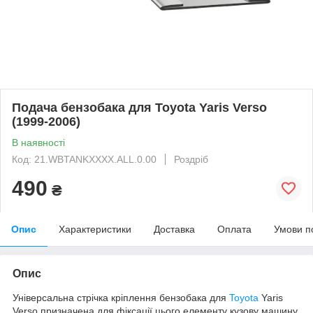
Подача бензобака для Toyota Yaris Verso
(1999-2006)
В наявності
Код: 21.WBTANKXXXX.ALL.0.00
Роздріб
490
₴
Опис
Характеристики
Доставка
Оплата
Умови п
Опис
Універсальна стрічка кріплення бензобака для
Toyota
Yaris
Verso призначена для фіксації цього елементу кузову машину.