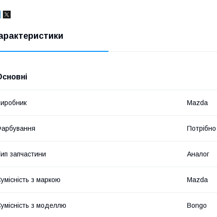
арактеристики
Основні
иробник
Mazda
Фарбування
Потрібно
ип запчастини
Аналог
умісність з маркою
Mazda
умісність з моделлю
Bongo