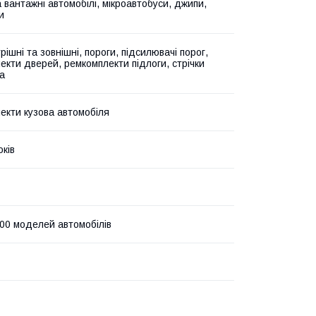
а вантажні автомобілі, мікроавтобуси, джипи,
и
рішні та зовнішні, пороги, підсилювачі порог,
екти дверей, ремкомплекти підлоги, стрічки
а
екти кузова автомобіля
оків
00 моделей автомобілів