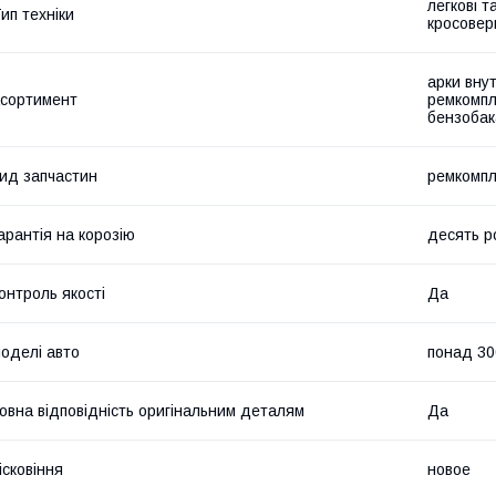
легкові т
ип техніки
кросовер
арки внут
сортимент
ремкомпл
бензобак
ид запчастин
ремкомпл
арантія на корозію
десять р
онтроль якості
Да
оделі авто
понад 30
овна відповідність оригінальним деталям
Да
ісковіння
новое