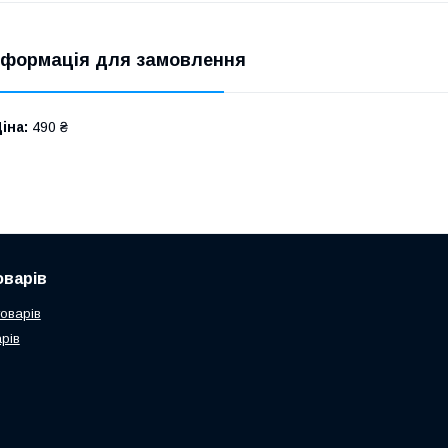
нформація для замовлення
іна:
490 ₴
оварів
товарів
рів