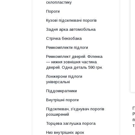
склопластику
Пороги
Кузові підсилювачі порогів
Задня арка автомобільна
Стрічка бензобака
Ремкомплекти підлоги
Ремкомплект дверей. Філенка
— нижня зовнішня частина
дверей. Одна деталь 590 грн.
Лонжерони підлоги
універсальні
Піддомкратники
Внутрішні пороги
П
Підсилювач, з'єднувач порогів
Р
розширений
п
Торцева заглушка порога
т
Низ внутрішніх арок