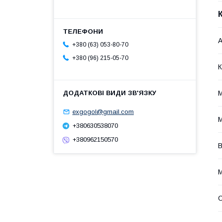
А
+380 (63) 053-80-70
+380 (96) 215-05-70
К
exgogol@gmail.com
М
+380630538070
+380962150570
В
М