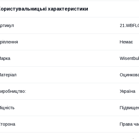
Користувальницькі характеристики
ртикул
21.WBFL
ріплення
Немає
Марка
Wisentbul
атеріал
Оцинкова
иробництво:
Україна
іцність
Підвище
Сторона
Права ча