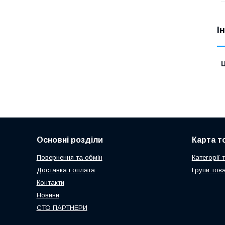
І
Ц
Основні розділи
Карта т
Повернення та обмін
Категорії 
Доставка і оплата
Групи това
Контакти
Новини
СТО ПАРТНЕРИ