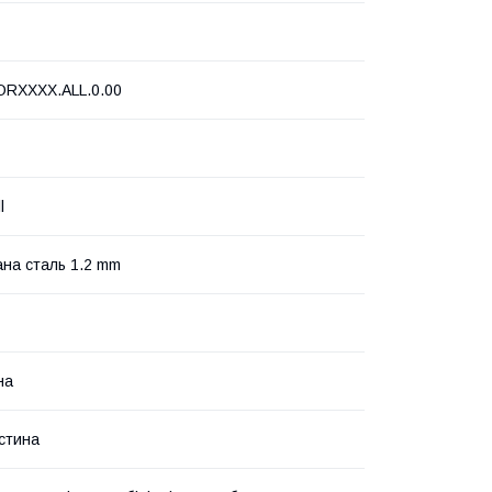
ORXXXX.ALL.0.00
l
на сталь 1.2 mm
на
стина