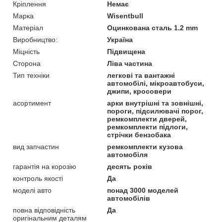
Кріплення
Немає
Марка
Wisentbull
Матеріал
Оцинкована сталь 1.2 mm
Виробництво:
Україна
Міцність
Підвищена
Сторона
Ліва частина
Тип техніки
легкові та вантажні
автомобілі, мікроавтобуси,
джипи, кросовери
асортимент
арки внутрішні та зовнішні,
пороги, підсилювачі порог,
ремкомплекти дверей,
ремкомплекти підлоги,
стрічки бензобака
вид запчастин
ремкомплекти кузова
автомобіля
гарантія на корозію
десять років
контроль якості
Да
моделі авто
понад 3000 моделей
автомобілів
повна відповідність
Да
оригінальним деталям