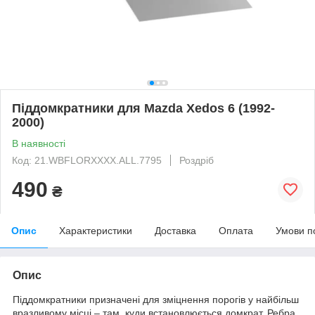
Піддомкратники для Mazda Xedos 6 (1992-
2000)
В наявності
Код: 21.WBFLORXXXX.ALL.7795
Роздріб
490
₴
Опис
Характеристики
Доставка
Оплата
Умови п
Опис
Піддомкратники призначені для зміцнення порогів у найбільш
вразливому місці – там, куди встановлюється домкрат. Ребра