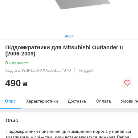
Піддомкратники для Mitsubishi Outlander II
(2006-2009)
В наявності
Код: 21.WBFLORXXXX.ALL.7970
Роздріб
490
₴
Опис
Характеристики
Доставка
Оплата
Умови п
Опис
Піддомкратники призначені для зміцнення порогів у найбільш
вразливому місці – там, куди встановлюється домкрат. Ребра