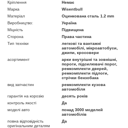
Кріплення
Немає
Марка
Wisentbull
Матеріал
Оцинкована сталь 1.2 mm
Виробництво:
Україна
Міцність
Підвищена
Сторона
Права частина
Тип техніки
легкові та вантажні
автомобілі, мікроавтобуси,
джипи, кросовери
асортимент
арки внутрішні та зовнішні,
пороги, підсилювачі порог,
ремкомплекти дверей,
ремкомплекти підлоги,
стрічки бензобака
вид запчастин
ремкомплекти кузова
автомобіля
гарантія на корозію
десять років
контроль якості
Да
моделі авто
понад 3000 моделей
автомобілів
повна відповідність
Да
оригінальним деталям