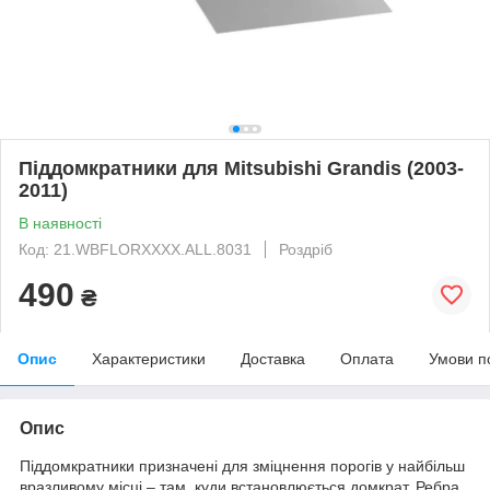
Піддомкратники для Mitsubishi Grandis (2003-
2011)
В наявності
Код: 21.WBFLORXXXX.ALL.8031
Роздріб
490
₴
Опис
Характеристики
Доставка
Оплата
Умови п
Опис
Піддомкратники призначені для зміцнення порогів у найбільш
вразливому місці – там, куди встановлюється домкрат. Ребра