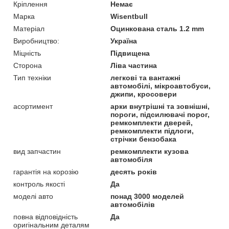
Кріплення
Немає
Марка
Wisentbull
Матеріал
Оцинкована сталь 1.2 mm
Виробництво:
Україна
Міцність
Підвищена
Сторона
Ліва частина
Тип техніки
легкові та вантажні
автомобілі, мікроавтобуси,
джипи, кросовери
асортимент
арки внутрішні та зовнішні,
пороги, підсилювачі порог,
ремкомплекти дверей,
ремкомплекти підлоги,
стрічки бензобака
вид запчастин
ремкомплекти кузова
автомобіля
гарантія на корозію
десять років
контроль якості
Да
моделі авто
понад 3000 моделей
автомобілів
повна відповідність
Да
оригінальним деталям