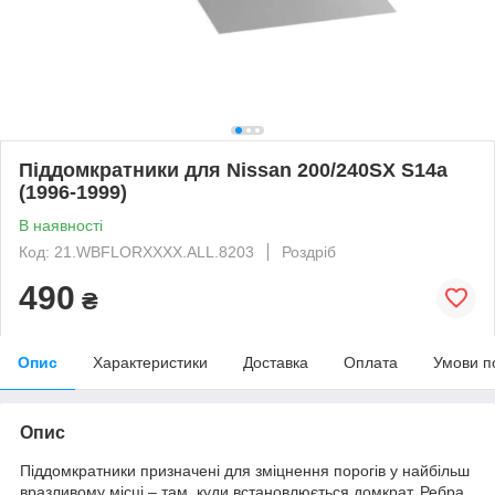
Піддомкратники для Nissan 200/240SX S14a
(1996-1999)
В наявності
Код: 21.WBFLORXXXX.ALL.8203
Роздріб
490
₴
Опис
Характеристики
Доставка
Оплата
Умови п
Опис
Піддомкратники призначені для зміцнення порогів у найбільш
вразливому місці – там, куди встановлюється домкрат. Ребра