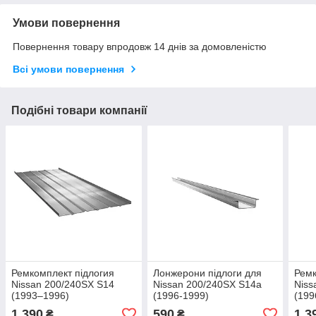
Умови повернення
Повернення товару впродовж 14 днів за домовленістю
Всі умови повернення
Подібні товари компанії
Ремкомплект підлогия
Лонжерони підлоги для
Ремк
Nissan 200/240SX S14
Nissan 200/240SX S14a
Niss
(1993–1996)
(1996-1999)
(199
1 390
590
1 3
₴
₴