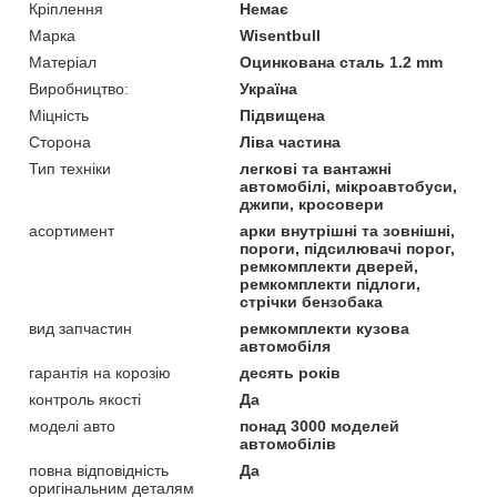
Кріплення
Немає
Марка
Wisentbull
Матеріал
Оцинкована сталь 1.2 mm
Виробництво:
Україна
Міцність
Підвищена
Сторона
Ліва частина
Тип техніки
легкові та вантажні
автомобілі, мікроавтобуси,
джипи, кросовери
асортимент
арки внутрішні та зовнішні,
пороги, підсилювачі порог,
ремкомплекти дверей,
ремкомплекти підлоги,
стрічки бензобака
вид запчастин
ремкомплекти кузова
автомобіля
гарантія на корозію
десять років
контроль якості
Да
моделі авто
понад 3000 моделей
автомобілів
повна відповідність
Да
оригінальним деталям