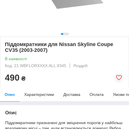
Піддомкратники для Nissan Skyline Coupe
CV35 (2003-2007)
В наявності
Код: 21.WBFLORXXXX.ALL.8345
Роздріб
490
₴
Опис
Характеристики
Доставка
Оплата
Умови п
Опис
Піддомкратники призначені для зміцнення порогів у найбільш
вразливому місці – там, куди встановлюється домкрат. Ребра