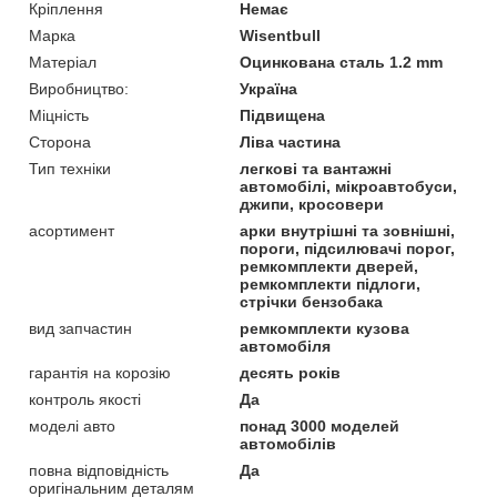
Кріплення
Немає
Марка
Wisentbull
Матеріал
Оцинкована сталь 1.2 mm
Виробництво:
Україна
Міцність
Підвищена
Сторона
Ліва частина
Тип техніки
легкові та вантажні
автомобілі, мікроавтобуси,
джипи, кросовери
асортимент
арки внутрішні та зовнішні,
пороги, підсилювачі порог,
ремкомплекти дверей,
ремкомплекти підлоги,
стрічки бензобака
вид запчастин
ремкомплекти кузова
автомобіля
гарантія на корозію
десять років
контроль якості
Да
моделі авто
понад 3000 моделей
автомобілів
повна відповідність
Да
оригінальним деталям