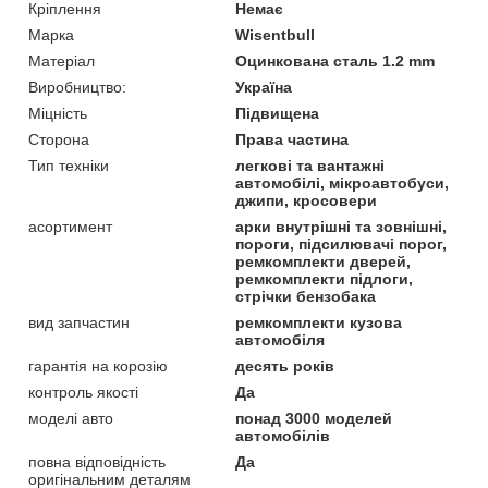
Кріплення
Немає
Марка
Wisentbull
Матеріал
Оцинкована сталь 1.2 mm
Виробництво:
Україна
Міцність
Підвищена
Сторона
Права частина
Тип техніки
легкові та вантажні
автомобілі, мікроавтобуси,
джипи, кросовери
асортимент
арки внутрішні та зовнішні,
пороги, підсилювачі порог,
ремкомплекти дверей,
ремкомплекти підлоги,
стрічки бензобака
вид запчастин
ремкомплекти кузова
автомобіля
гарантія на корозію
десять років
контроль якості
Да
моделі авто
понад 3000 моделей
автомобілів
повна відповідність
Да
оригінальним деталям