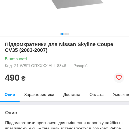
Піддомкратники для Nissan Skyline Coupe
CV35 (2003-2007)
В наявності
Код: 21.WBFLORXXXX.ALL.8346
Роздріб
490
₴
Опис
Характеристики
Доставка
Оплата
Умови п
Опис
Піддомкратники призначені для зміцнення порогів у найбільш
вразливому місці – там, куди встановлюється домкрат. Ребра