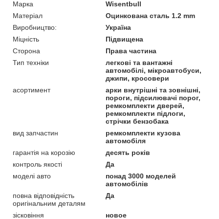
Марка
Wisentbull
Матеріал
Оцинкована сталь 1.2 mm
Виробництво:
Україна
Міцність
Підвищена
Сторона
Права частина
Тип техніки
легкові та вантажні
автомобілі, мікроавтобуси,
джипи, кросовери
асортимент
арки внутрішні та зовнішні,
пороги, підсилювачі порог,
ремкомплекти дверей,
ремкомплекти підлоги,
стрічки бензобака
вид запчастин
ремкомплекти кузова
автомобіля
гарантія на корозію
десять років
контроль якості
Да
моделі авто
понад 3000 моделей
автомобілів
повна відповідність
Да
оригінальним деталям
зісковіння
новое