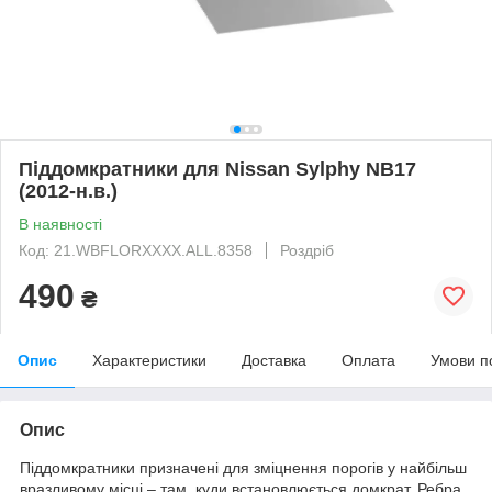
Піддомкратники для Nissan Sylphy NB17
(2012-н.в.)
В наявності
Код: 21.WBFLORXXXX.ALL.8358
Роздріб
490
₴
Опис
Характеристики
Доставка
Оплата
Умови п
Опис
Піддомкратники призначені для зміцнення порогів у найбільш
вразливому місці – там, куди встановлюється домкрат. Ребра