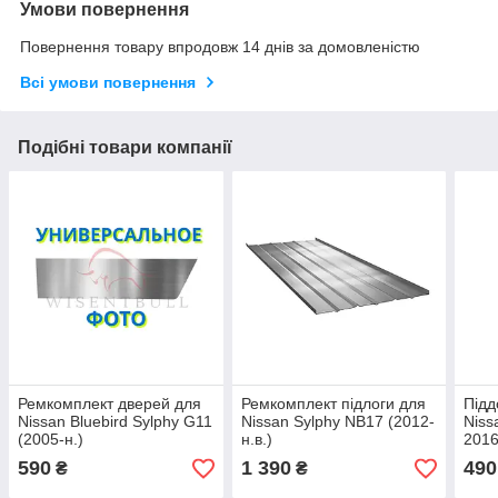
Умови повернення
Повернення товару впродовж 14 днів за домовленістю
Всі умови повернення
Подібні товари компанії
Ремкомплект дверей для
Ремкомплект підлоги для
Підд
Nissan Bluebird Sylphy G11
Nissan Sylphy NB17 (2012-
Niss
(2005-н.)
н.в.)
2016
590
1 390
490
₴
₴