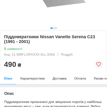
Піддомкратники Nissan Vanette Serena C23
(1991 - 2001)
В наявності
Код: 21.WBFLORXXXX.ALL.8366
Роздріб
490
₴
Опис
Характеристики
Доставка
Оплата
Умови п
Опис
Піддомкратники призначені для зміцнення порогів у найбільш
вразливому місці – там, куди встановлюється домкрат. Ребра