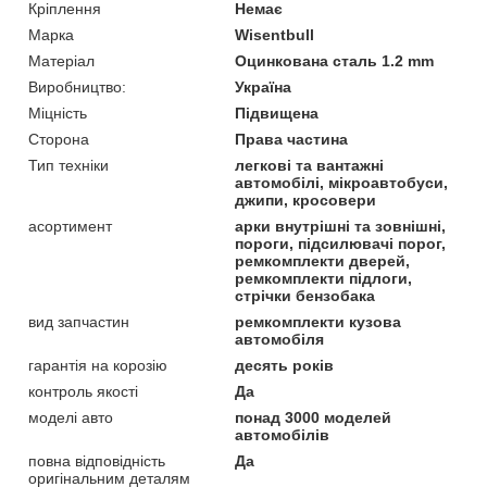
Кріплення
Немає
Марка
Wisentbull
Матеріал
Оцинкована сталь 1.2 mm
Виробництво:
Україна
Міцність
Підвищена
Сторона
Права частина
Тип техніки
легкові та вантажні
автомобілі, мікроавтобуси,
джипи, кросовери
асортимент
арки внутрішні та зовнішні,
пороги, підсилювачі порог,
ремкомплекти дверей,
ремкомплекти підлоги,
стрічки бензобака
вид запчастин
ремкомплекти кузова
автомобіля
гарантія на корозію
десять років
контроль якості
Да
моделі авто
понад 3000 моделей
автомобілів
повна відповідність
Да
оригінальним деталям