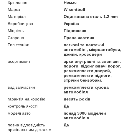
Кріплення
Немає
Марка
Wisentbull
Матеріал
Оцинкована сталь 1.2 mm
Виробництво:
Україна
Міцність
Підвищена
Сторона
Права частина
Тип техніки
легкові та вантажні
автомобілі, мікроавтобуси,
джипи, кросовери
асортимент
арки внутрішні та зовнішні,
пороги, підсилювачі порог,
ремкомплекти дверей,
ремкомплекти підлоги,
стрічки бензобака
вид запчастин
ремкомплекти кузова
автомобіля
гарантія на корозію
десять років
контроль якості
Да
моделі авто
понад 3000 моделей
автомобілів
повна відповідність
Да
оригінальним деталям