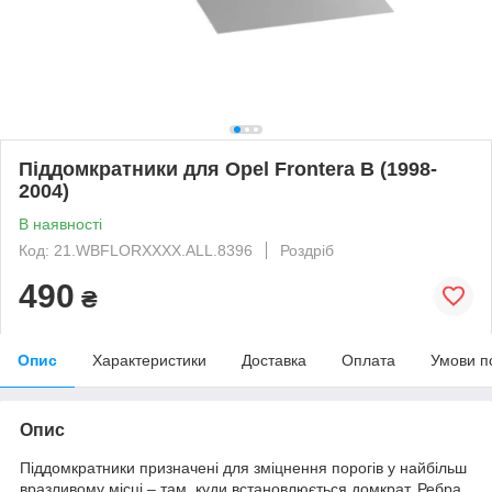
Піддомкратники для Opel Frontera B (1998-
2004)
В наявності
Код: 21.WBFLORXXXX.ALL.8396
Роздріб
490
₴
Опис
Характеристики
Доставка
Оплата
Умови п
Опис
Піддомкратники призначені для зміцнення порогів у найбільш
вразливому місці – там, куди встановлюється домкрат. Ребра