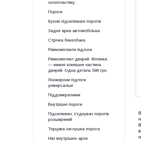
склопластику
Пороги
Кузові підсилювачі порогів
Задня арка автомобільна
Стрічка бензобака
Ремкомплекти підлоги
Ремкомплект дверей. Філенка
— нижня зовнішня частина
дверей. Одна деталь 590 грн.
Лонжерони підлоги
універсальні
Піддомкратники
Внутрішні пороги
В
Підсилювач, з'єднувач порогів
н
розширений
В
Торцева заглушка порога
в
н
Низ внутрішніх арок