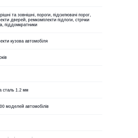
рішні та зовнішні, пороги, підсилювачі порог,
екти дверей, ремкомплекти підлоги, стрічки
а, піддомкратники
екти кузова автомобіля
оків
а сталь 1.2 мм
00 моделей автомобілів