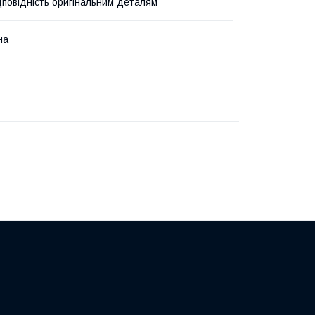
дповідність оригінальним деталям
на