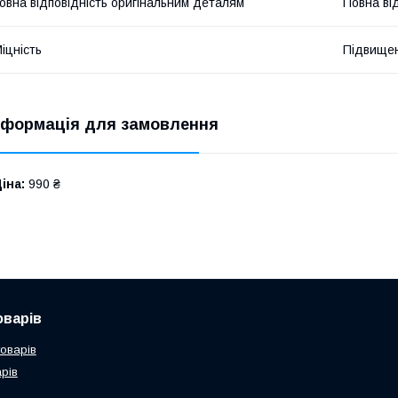
овна відповідність оригінальним деталям
Повна ві
іцність
Підвище
нформація для замовлення
іна:
990 ₴
оварів
товарів
рів