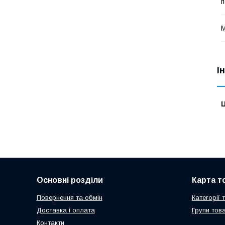
п
М
І
Ц
Основні розділи
Карта т
Повернення та обмін
Категорії 
Доставка і оплата
Групи това
Контакти