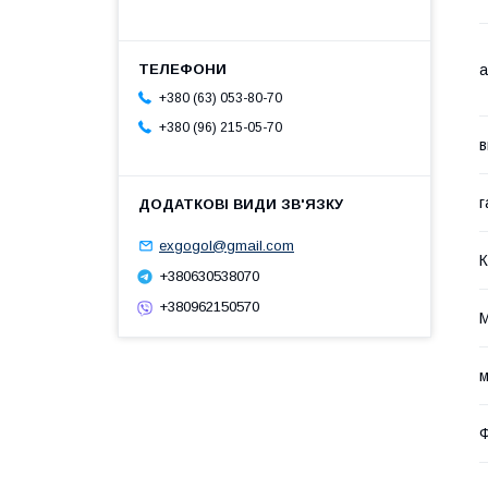
а
+380 (63) 053-80-70
+380 (96) 215-05-70
в
г
exgogol@gmail.com
К
+380630538070
+380962150570
М
м