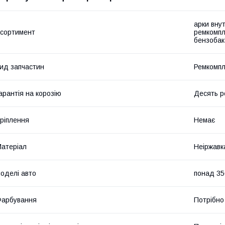
арки внут
сортимент
ремкомпл
бензобак
ид запчастин
Ремкомпл
арантія на корозію
Десять р
ріплення
Немає
атеріал
Неіржавк
оделі авто
понад 35
Фарбування
Потрібно