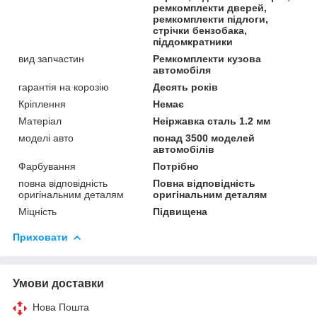
ремкомплекти дверей,
ремкомплекти підлоги,
стрічки бензобака,
піддомкратники
вид запчастин
Ремкомплекти кузова
автомобіля
гарантія на корозію
Десять років
Кріплення
Немає
Матеріал
Неіржавка сталь 1.2 мм
моделі авто
понад 3500 моделей
автомобілів
Фарбування
Потрібно
повна відповідність
Повна відповідність
оригінальним деталям
оригінальним деталям
Міцність
Підвищена
Приховати
Умови доставки
Нова Пошта