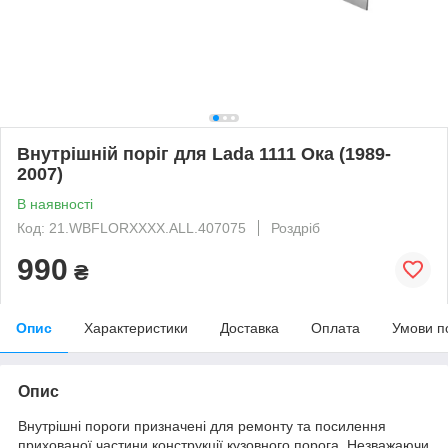
Внутрішній поріг для Lada 1111 Ока (1989-
2007)
В наявності
Код: 21.WBFLORXXXX.ALL.407075
Роздріб
990
₴
Опис
Характеристики
Доставка
Оплата
Умови п
Опис
Внутрішні пороги призначені для ремонту та посилення
прихованої частини конструкції кузовного порога. Незважаючи