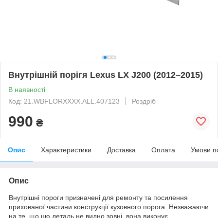
Внутрішній порігя Lexus LX J200 (2012–2015)
В наявності
Код: 21.WBFLORXXXX.ALL.407123
Роздріб
990
₴
Опис
Характеристики
Доставка
Оплата
Умови п
Опис
Внутрішні пороги призначені для ремонту та посилення
прихованої частини конструкції кузовного порога. Незважаючи
на те, що цю деталь не видно зовні, вона виконує