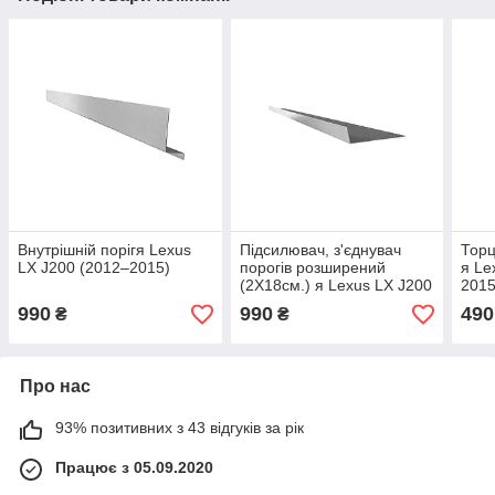
Внутрішній порігя Lexus
Підсилювач, з'єднувач
Торц
LX J200 (2012–2015)
порогів розширений
я Le
(2Х18см.) я Lexus LX J200
2015
(2012–2015)
990
990
490
₴
₴
Про нас
93% позитивних з 43 відгуків за рік
Працює з 05.09.2020