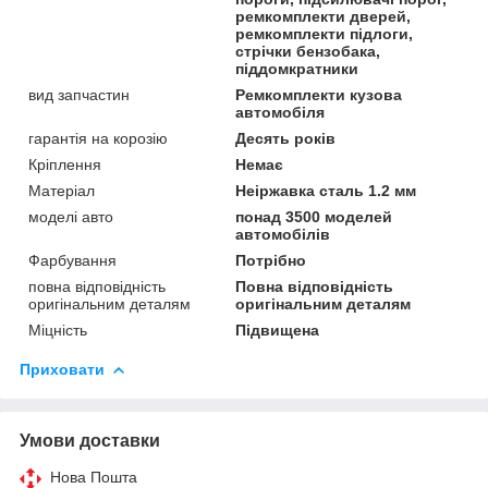
ремкомплекти дверей,
ремкомплекти підлоги,
стрічки бензобака,
піддомкратники
вид запчастин
Ремкомплекти кузова
автомобіля
гарантія на корозію
Десять років
Кріплення
Немає
Матеріал
Неіржавка сталь 1.2 мм
моделі авто
понад 3500 моделей
автомобілів
Фарбування
Потрібно
повна відповідність
Повна відповідність
оригінальним деталям
оригінальним деталям
Міцність
Підвищена
Приховати
Умови доставки
Нова Пошта