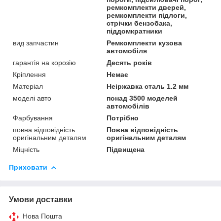
ремкомплекти дверей,
ремкомплекти підлоги,
стрічки бензобака,
піддомкратники
вид запчастин
Ремкомплекти кузова
автомобіля
гарантія на корозію
Десять років
Кріплення
Немає
Матеріал
Неіржавка сталь 1.2 мм
моделі авто
понад 3500 моделей
автомобілів
Фарбування
Потрібно
повна відповідність
Повна відповідність
оригінальним деталям
оригінальним деталям
Міцність
Підвищена
Приховати
Умови доставки
Нова Пошта