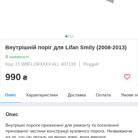
Внутрішній поріг для Lifan Smily (2008-2013)
В наявності
Код: 21.WBFLORXXXX.ALL.407133
Роздріб
990
₴
Опис
Характеристики
Доставка
Оплата
Умови п
Опис
Внутрішні пороги призначені для ремонту та посилення
прихованої частини конструкції кузовного порога. Незважаючи
на те, що цю деталь не видно зовні, вона виконує