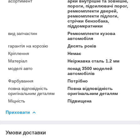
асортимент
арки внутрішні та зовнішні,
пороги, підсилювачі порог,
ремкомплекти дверей,
ремкомплекти підлоги,
стрічки бензобака,
піддомкратники
вид запчастин
Ремкомплекти кузова
автомобіля
гарантія на корозію
Десять років
Кріплення
Немає
Матеріал
Неіржавка сталь 1.2 мм
моделі авто
понад 3500 моделей
автомобілів
Фарбування
Потрібно
повна відповідність
Повна відповідність
оригінальним деталям
оригінальним деталям
Міцність
Підвищена
Приховати
Умови доставки