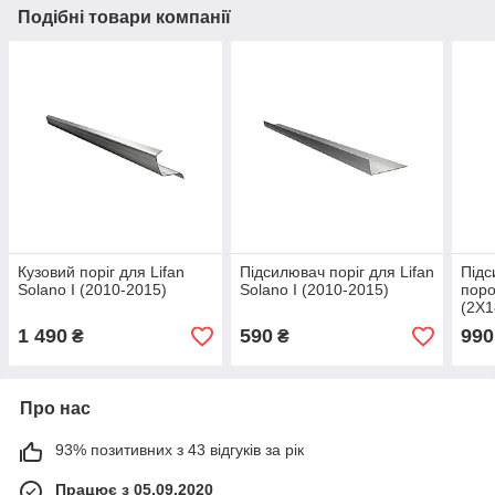
Подібні товари компанії
Кузовий поріг для Lifan
Підсилювач поріг для Lifan
Підс
Solano I (2010-2015)
Solano I (2010-2015)
поро
(2Х1
I (2
1 490
590
990
₴
₴
Про нас
93% позитивних з 43 відгуків за рік
Працює з 05.09.2020