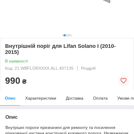
Внутрішній поріг для Lifan Solano I (2010-
2015)
В наявності
Код: 21.WBFLORXXXX.ALL.407135
Роздріб
990
₴
Опис
Характеристики
Доставка
Оплата
Умови п
Опис
Внутрішні пороги призначені для ремонту та посилення
прихованої частини конструкції кузовного порога. Незважаючи