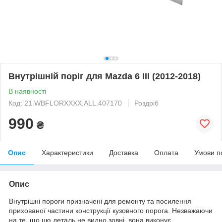
Внутрішній поріг для Mazda 6 III (2012-2018)
В наявності
Код: 21.WBFLORXXXX.ALL.407170
Роздріб
990
₴
Опис
Характеристики
Доставка
Оплата
Умови п
Опис
Внутрішні пороги призначені для ремонту та посилення
прихованої частини конструкції кузовного порога. Незважаючи
на те, що цю деталь не видно зовні, вона виконує