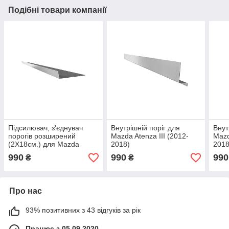
Подібні товари компанії
Підсилювач, з'єднувач
Внутрішній поріг для
Внут
порогів розширений
Mazda Atenza III (2012-
Mazd
(2Х18см.) для Mazda
2018)
2018
Atenza III (2012-2018)
990
990
990
₴
₴
Про нас
93% позитивних з 43 відгуків за рік
Працює з 05.09.2020