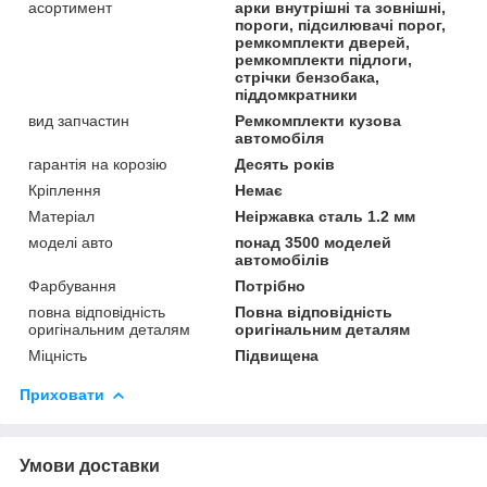
асортимент
арки внутрішні та зовнішні,
пороги, підсилювачі порог,
ремкомплекти дверей,
ремкомплекти підлоги,
стрічки бензобака,
піддомкратники
вид запчастин
Ремкомплекти кузова
автомобіля
гарантія на корозію
Десять років
Кріплення
Немає
Матеріал
Неіржавка сталь 1.2 мм
моделі авто
понад 3500 моделей
автомобілів
Фарбування
Потрібно
повна відповідність
Повна відповідність
оригінальним деталям
оригінальним деталям
Міцність
Підвищена
Приховати
Умови доставки