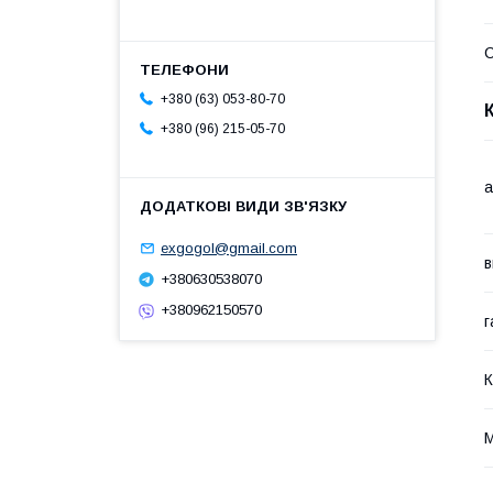
С
+380 (63) 053-80-70
+380 (96) 215-05-70
а
exgogol@gmail.com
в
+380630538070
+380962150570
г
К
М