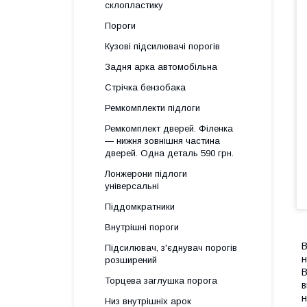
склопластику
Пороги
Кузові підсилювачі порогів
Задня арка автомобільна
Стрічка бензобака
Ремкомплекти підлоги
Ремкомплект дверей. Філенка
— нижня зовнішня частина
дверей. Одна деталь 590 грн.
Лонжерони підлоги
універсальні
Піддомкратники
Внутрішні пороги
В
Підсилювач, з'єднувач порогів
н
розширений
В
Торцева заглушка порога
в
н
Низ внутрішніх арок