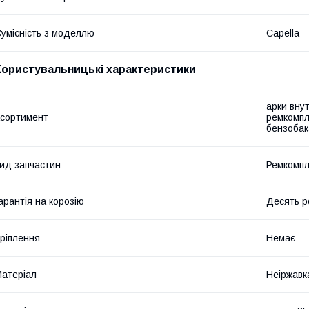
умісність з моделлю
Capella
Користувальницькі характеристики
арки внут
сортимент
ремкомпл
бензобак
ид запчастин
Ремкомпл
арантія на корозію
Десять р
ріплення
Немає
атеріал
Неіржавк