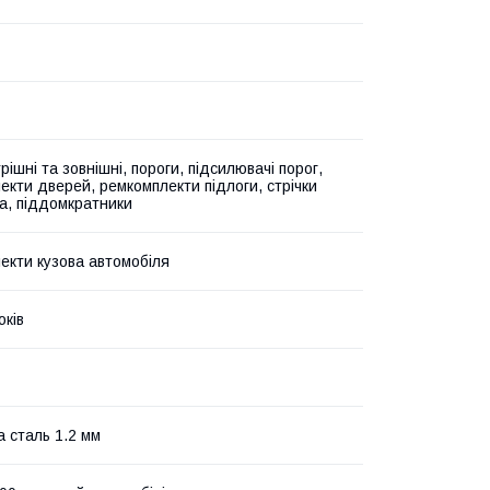
рішні та зовнішні, пороги, підсилювачі порог,
екти дверей, ремкомплекти підлоги, стрічки
а, піддомкратники
екти кузова автомобіля
оків
а сталь 1.2 мм