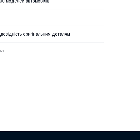
00 моделей автомобілів
дповідність оригінальним деталям
на