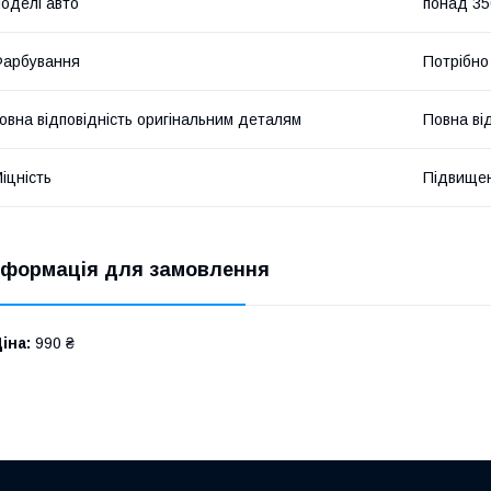
оделі авто
понад 35
Фарбування
Потрібно
овна відповідність оригінальним деталям
Повна ві
іцність
Підвище
нформація для замовлення
іна:
990 ₴