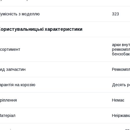
умісність з моделлю
323
Користувальницькі характеристики
арки внут
сортимент
ремкомпл
бензобак
ид запчастин
Ремкомпл
арантія на корозію
Десять р
ріплення
Немає
атеріал
Неіржавк