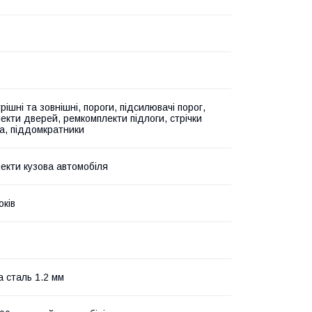
рішні та зовнішні, пороги, підсилювачі порог,
екти дверей, ремкомплекти підлоги, стрічки
а, піддомкратники
екти кузова автомобіля
оків
а сталь 1.2 мм