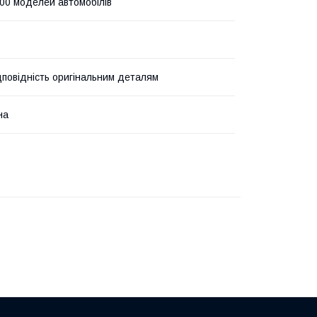
00 моделей автомобілів
дповідність оригінальним деталям
на