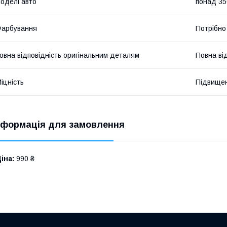
оделі авто
понад 35
Фарбування
Потрібно
овна відповідність оригінальним деталям
Повна ві
іцність
Підвище
нформація для замовлення
іна:
990 ₴