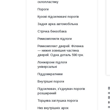
склопластику
Пороги
Кузові підсилювачі порогів
Задня арка автомобільна
Стрічка бензобака
Ремкомплекти підлоги
Ремкомплект дверей. Філенка
— нижня зовнішня частина
дверей. Одна деталь 590 грн.
Лонжерони підлоги
універсальні
Піддомкратники
Внутрішні пороги
В
Підсилювач, з'єднувач порогів
н
розширений
В
Торцева заглушка порога
в
н
Низ внутрішніх арок