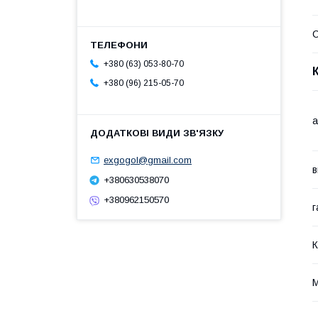
С
+380 (63) 053-80-70
+380 (96) 215-05-70
а
exgogol@gmail.com
в
+380630538070
+380962150570
г
К
М