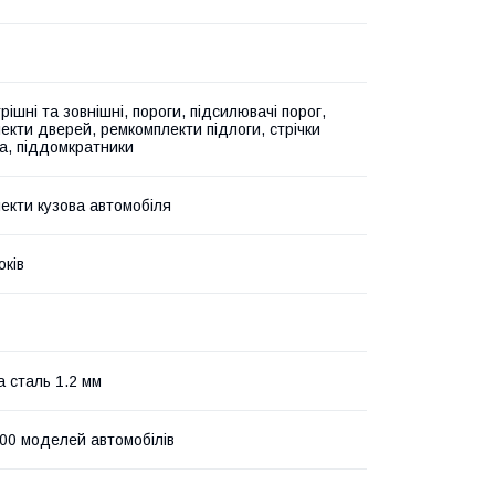
рішні та зовнішні, пороги, підсилювачі порог,
екти дверей, ремкомплекти підлоги, стрічки
а, піддомкратники
екти кузова автомобіля
оків
а сталь 1.2 мм
00 моделей автомобілів