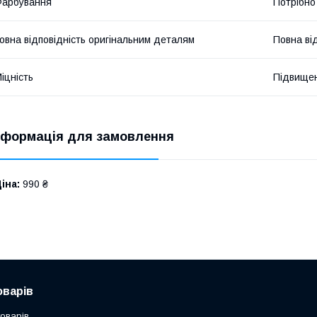
Фарбування
Потрібно
овна відповідність оригінальним деталям
Повна ві
іцність
Підвище
нформація для замовлення
іна:
990 ₴
оварів
товарів