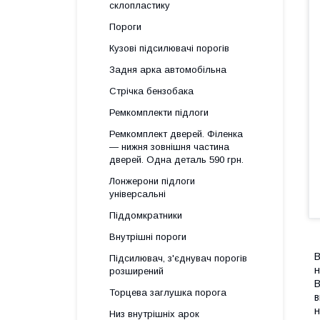
склопластику
Пороги
Кузові підсилювачі порогів
Задня арка автомобільна
Стрічка бензобака
Ремкомплекти підлоги
Ремкомплект дверей. Філенка
— нижня зовнішня частина
дверей. Одна деталь 590 грн.
Лонжерони підлоги
універсальні
Піддомкратники
Внутрішні пороги
В
Підсилювач, з'єднувач порогів
н
розширений
В
Торцева заглушка порога
в
н
Низ внутрішніх арок