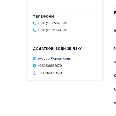
+380 (63) 053-80-70
а
+380 (96) 215-05-70
в
exgogol@gmail.com
г
+380630538070
+380962150570
К
М
м