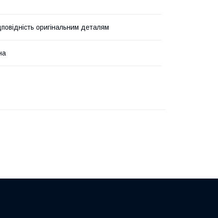
дповідність оригінальним деталям
на