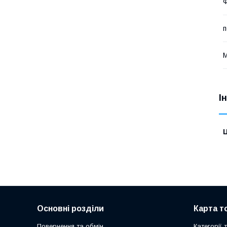
п
М
І
Ц
Основні розділи
Карта т
Повернення та обмін
Категорії 