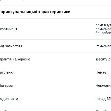
Користувальницькі характеристики
арки внут
сортимент
ремкомпл
бензобак
ид запчастин
Ремкомпл
арантія на корозію
Десять р
ріплення
Немає
атеріал
Неіржавк
оделі авто
понад 35