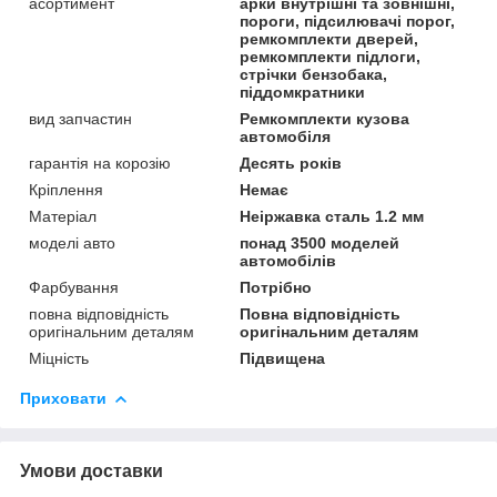
асортимент
арки внутрішні та зовнішні,
пороги, підсилювачі порог,
ремкомплекти дверей,
ремкомплекти підлоги,
стрічки бензобака,
піддомкратники
вид запчастин
Ремкомплекти кузова
автомобіля
гарантія на корозію
Десять років
Кріплення
Немає
Матеріал
Неіржавка сталь 1.2 мм
моделі авто
понад 3500 моделей
автомобілів
Фарбування
Потрібно
повна відповідність
Повна відповідність
оригінальним деталям
оригінальним деталям
Міцність
Підвищена
Приховати
Умови доставки