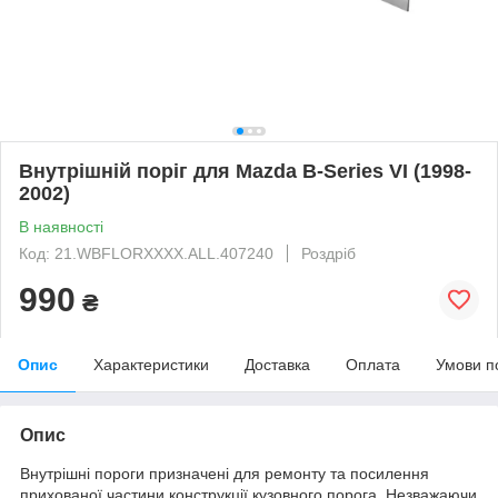
Внутрішній поріг для Mazda B-Series VI (1998-
2002)
В наявності
Код: 21.WBFLORXXXX.ALL.407240
Роздріб
990
₴
Опис
Характеристики
Доставка
Оплата
Умови п
Опис
Внутрішні пороги призначені для ремонту та посилення
прихованої частини конструкції кузовного порога. Незважаючи