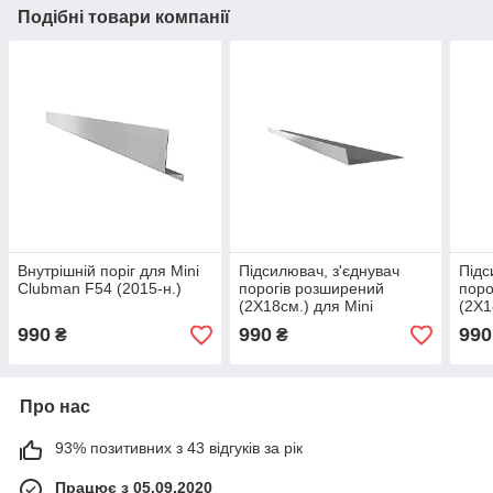
Подібні товари компанії
Внутрішній поріг для Mini
Підсилювач, з'єднувач
Підс
Clubman F54 (2015-н.)
порогів розширений
поро
(2Х18см.) для Mini
(2Х1
Clubman F54 (2015-н.)
Club
990
990
990
₴
₴
Про нас
93% позитивних з 43 відгуків за рік
Працює з 05.09.2020