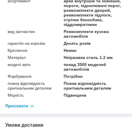
асортимент
арки внутрішні та зовнішні,
пороги, підсилювачі порог,
ремкомплекти дверей,
ремкомплекти підлоги,
стрічки бензобака,
піддомкратники
вид запчастин
Ремкомплекти кузова
автомобіля
гарантія на корозію
Десять років
Кріплення
Немає
Матеріал
Неіржавка сталь 1.2 мм
моделі авто
понад 3500 моделей
автомобілів
Фарбування
Потрібно
повна відповідність
Повна відповідність
оригінальним деталям
оригінальним деталям
Міцність
Підвищена
Приховати
Умови доставки