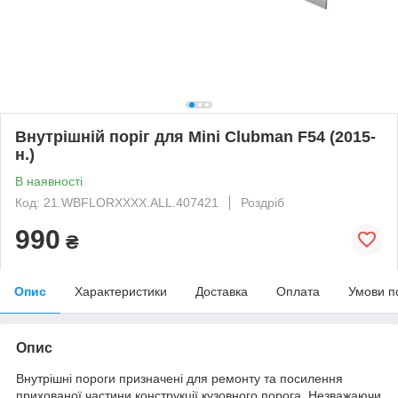
Внутрішній поріг для Mini Clubman F54 (2015-
н.)
В наявності
Код: 21.WBFLORXXXX.ALL.407421
Роздріб
990
₴
Опис
Характеристики
Доставка
Оплата
Умови п
Опис
Внутрішні пороги призначені для ремонту та посилення
прихованої частини конструкції кузовного порога. Незважаючи